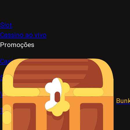
Slot
Cassino ao vivo
Promoções
Casino bonus
Sportsbook bonus
VIP
Bunk
Todas as promoções