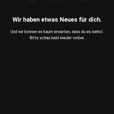
Wir haben etwas Neues für dich.
Und wir können es kaum erwarten, dass du es siehst.
Bitte schau bald wieder vorbei.