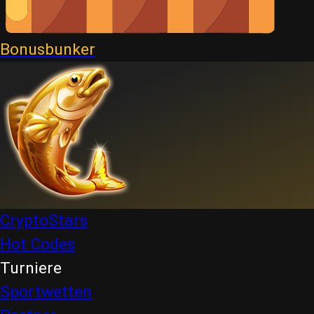
Bonusbunker
CryptoStars
Hot Codes
Turniere
Sportwetten