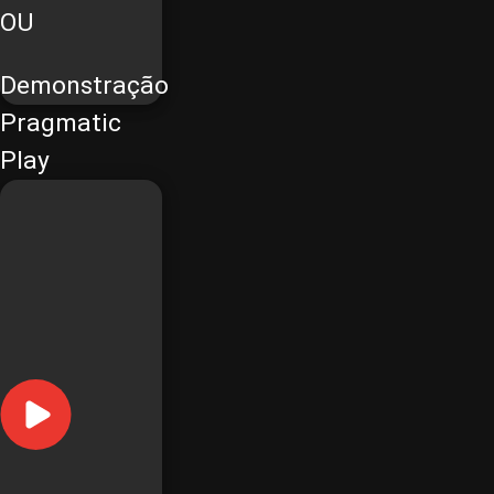
OU
Demonstração
Pragmatic
Play