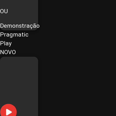
OU
Demonstração
Pragmatic
Play
NOVO