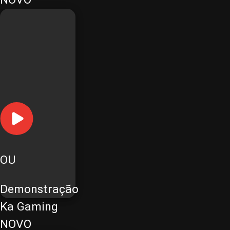
OU
Demonstração
Ka Gaming
NOVO