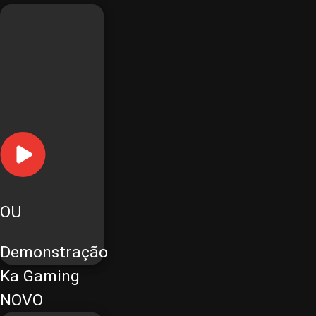
OU
Demonstração
Ka Gaming
NOVO