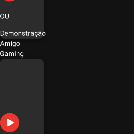
OU
Demonstração
Amigo
Gaming