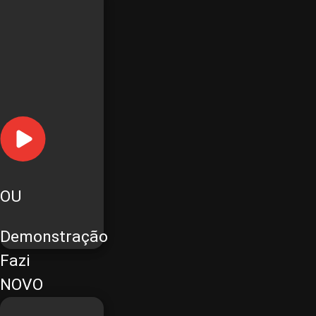
OU
Demonstração
Fazi
NOVO