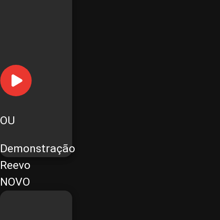
OU
Demonstração
Reevo
NOVO