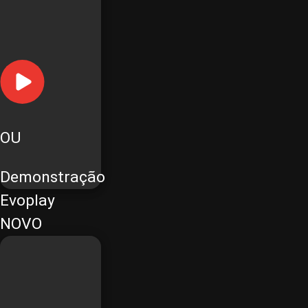
OU
Demonstração
Evoplay
NOVO