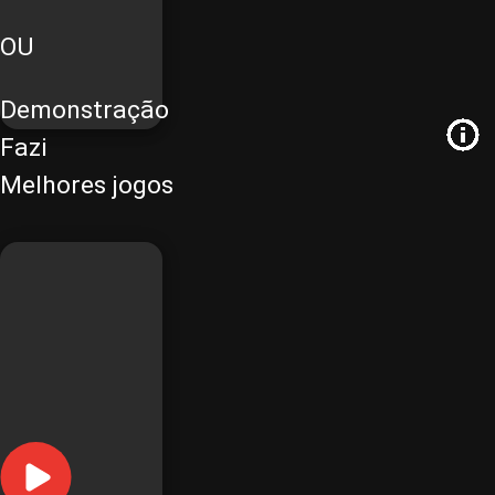
OU
Demonstração
Fazi
Melhores jogos