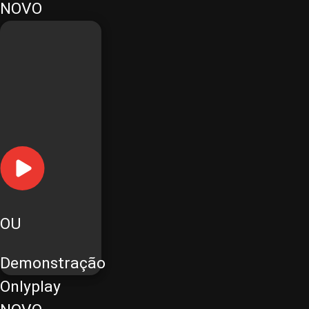
NOVO
OU
Demonstração
Onlyplay