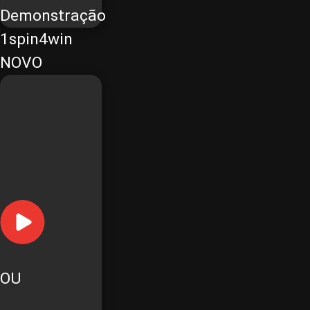
Demonstração
1spin4win
NOVO
OU