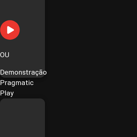
OU
Demonstração
Pragmatic
Play