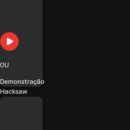
OU
Demonstração
Hacksaw