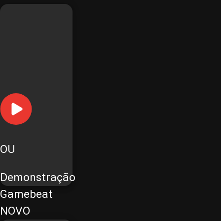
OU
Demonstração
Gamebeat
NOVO