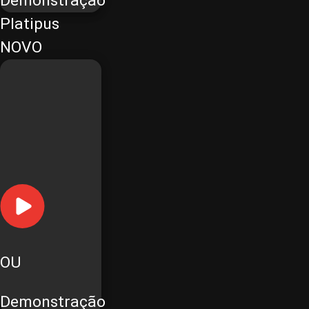
Demonstração
Platipus
NOVO
OU
Demonstração