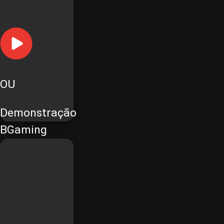
OU
Demonstração
BGaming