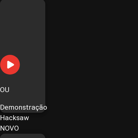
OU
Demonstração
Hacksaw
NOVO