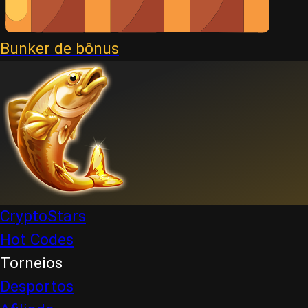
Bunker de bônus
CryptoStars
Hot Codes
Torneios
Desportos