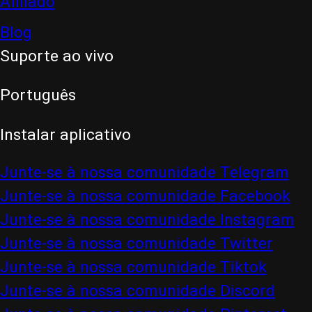
Afiliado
Blog
Suporte ao vivo
Português
Instalar aplicativo
Junte-se à nossa comunidade Telegram
Junte-se à nossa comunidade Facebook
Junte-se à nossa comunidade Instagram
Junte-se à nossa comunidade Twitter
Junte-se à nossa comunidade Tiktok
Junte-se à nossa comunidade Discord