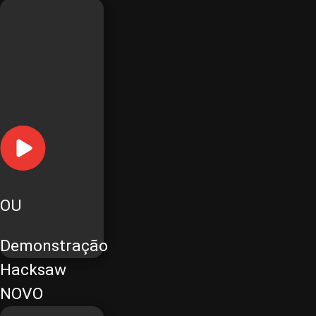
OU
Demonstração
Hacksaw
NOVO