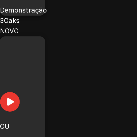
Demonstração
3Oaks
NOVO
OU