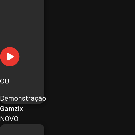
OU
Demonstração
Gamzix
NOVO