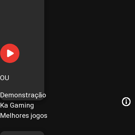
OU
Demonstração
Ka Gaming
Melhores jogos