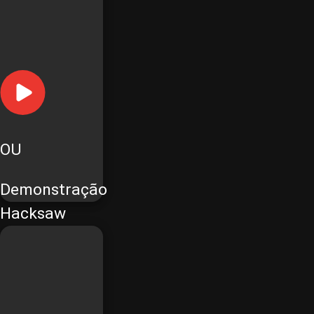
OU
Demonstração
Hacksaw