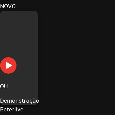
NOVO
OU
Demonstração
Beterlive