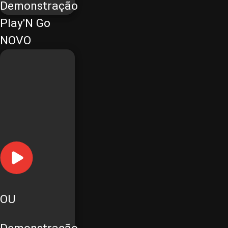
Demonstração
Play'N Go
NOVO
OU