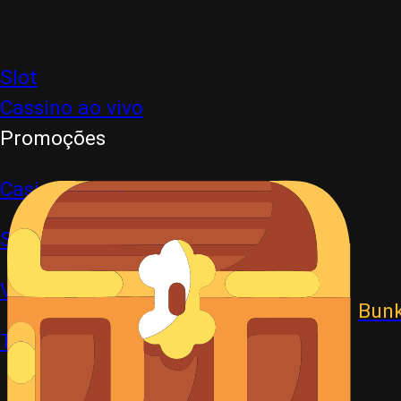
Slot
Cassino ao vivo
Promoções
Casino bonus
Sportsbook bonus
VIP
Bunk
Todas as promoções