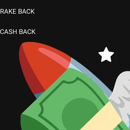
RAKE BACK
CASH BACK