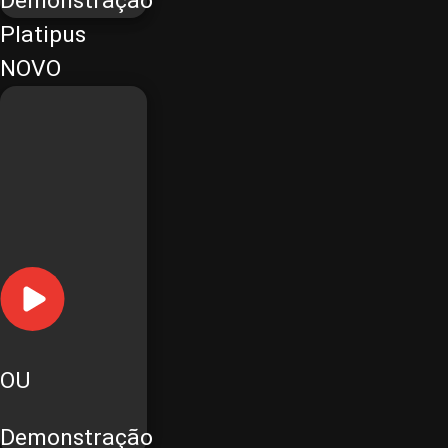
Demonstração
Platipus
NOVO
OU
Demonstração