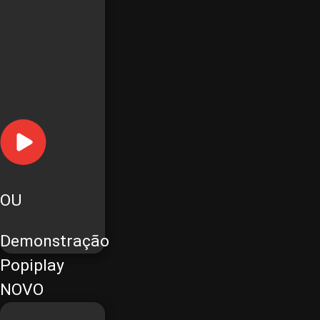
OU
Demonstração
Popiplay
NOVO