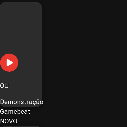
OU
Demonstração
Gamebeat
NOVO