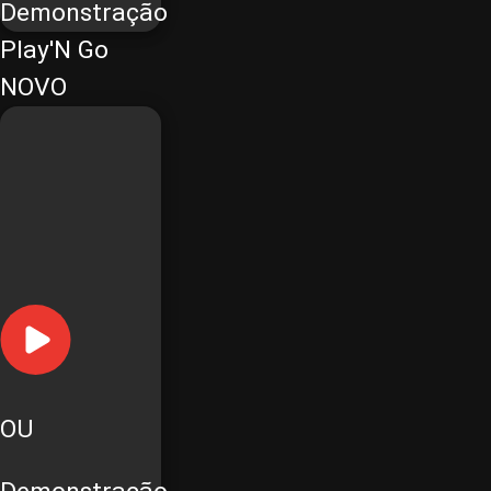
Demonstração
Play'N Go
NOVO
OU