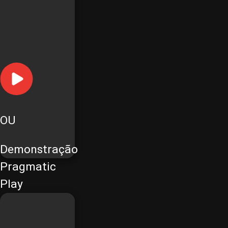
OU
Demonstração
Pragmatic
Play