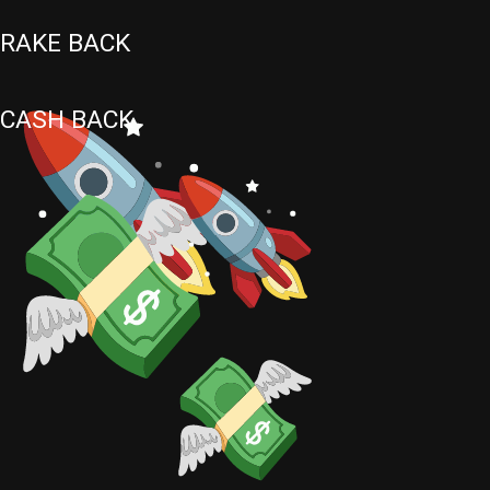
RAKE BACK
CASH BACK