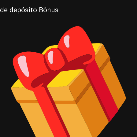
de depósito
Bônus