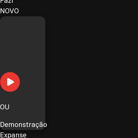
Fazi
NOVO
OU
Demonstração
Expanse