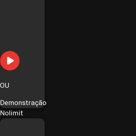
OU
Demonstração
Nolimit