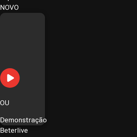
NOVO
OU
Demonstração
Beterlive