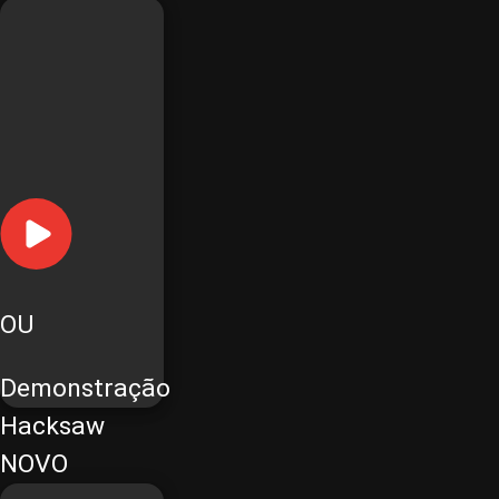
OU
Demonstração
Hacksaw
NOVO