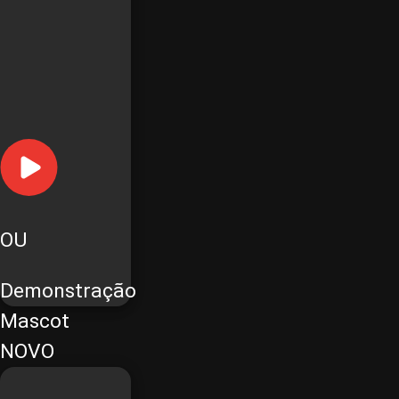
OU
Demonstração
Mascot
NOVO