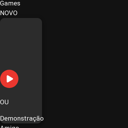
Games
NOVO
OU
Demonstração