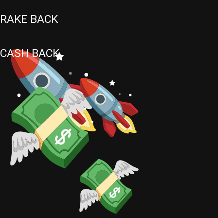
RAKE BACK
CASH BACK