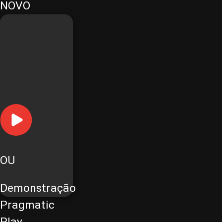
NOVO
OU
Demonstração
Pragmatic
Play