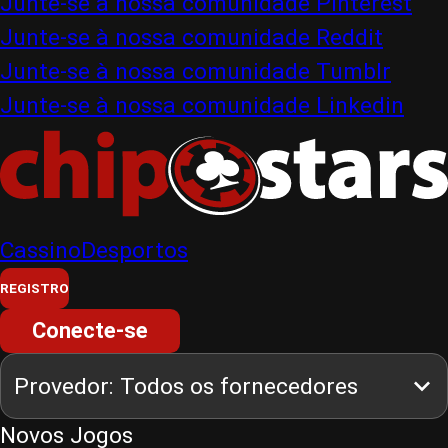
Junte-se à nossa comunidade Pinterest
Junte-se à nossa comunidade Reddit
Junte-se à nossa comunidade Tumblr
Junte-se à nossa comunidade Linkedin
Cassino
Desportos
REGISTRO
Conecte-se
Novos Jogos