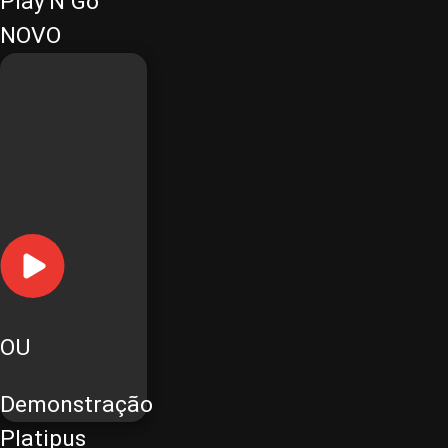
Play'N Go
NOVO
OU
Demonstração
Platipus