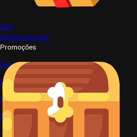
Slot
Cassino ao vivo
Promoções
Casino bonus
Sportsbook bonus
VIP
Todas as promoções