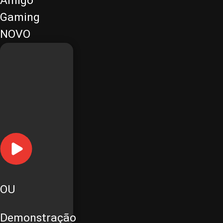
Amigo
Gaming
NOVO
OU
Demonstração