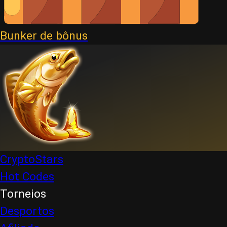
Bunker de bônus
CryptoStars
Hot Codes
Torneios
Desportos