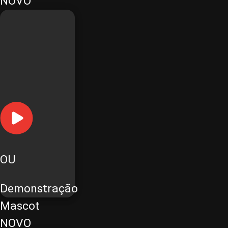
NOVO
OU
Demonstração
Mascot
NOVO