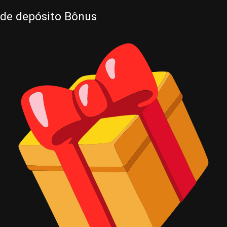
de depósito
Bônus