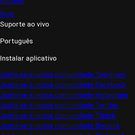
Afiliado
Blog
Suporte ao vivo
Português
Instalar aplicativo
Junte-se à nossa comunidade Telegram
Junte-se à nossa comunidade Facebook
Junte-se à nossa comunidade Instagram
Junte-se à nossa comunidade Twitter
Junte-se à nossa comunidade Tiktok
Junte-se à nossa comunidade Discord