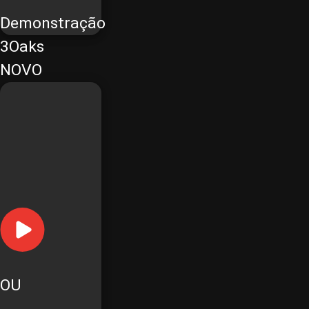
Demonstração
3Oaks
NOVO
OU