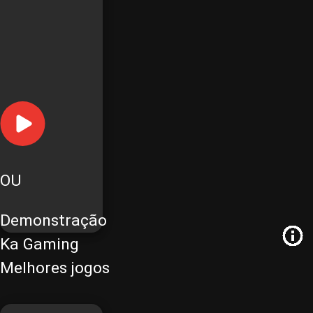
OU
Demonstração
Ka Gaming
Melhores jogos