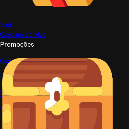
Slot
Cassino ao vivo
Promoções
Casino bonus
Sportsbook bonus
VIP
Todas as promoções