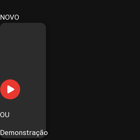
NOVO
OU
Demonstração