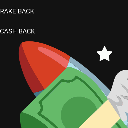
RAKE BACK
CASH BACK