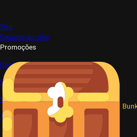
Slot
Cassino ao vivo
Promoções
Casino bonus
Sportsbook bonus
VIP
Bunk
Todas as promoções