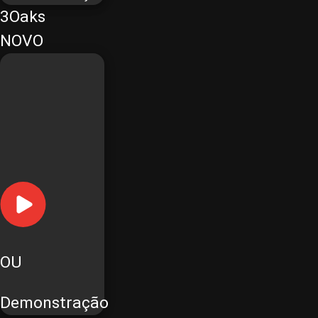
3Oaks
NOVO
OU
Demonstração