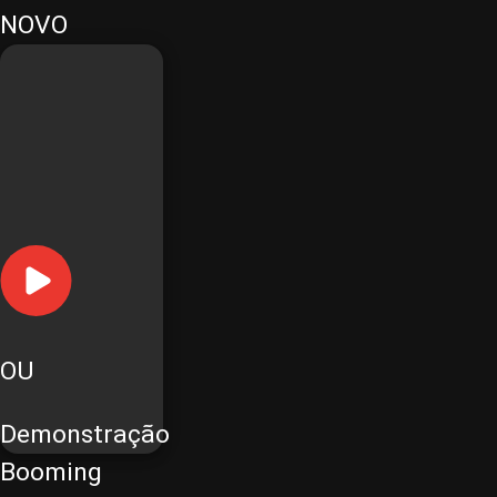
NOVO
OU
Demonstração
Booming