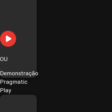
OU
Demonstração
Pragmatic
Play