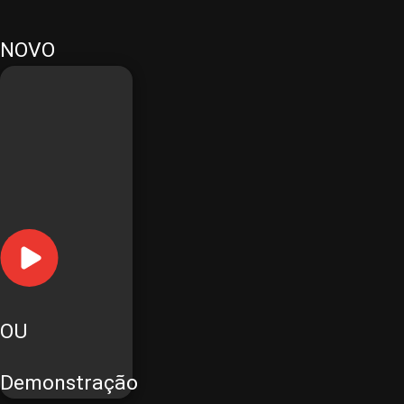
NOVO
OU
Demonstração