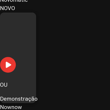
NOVO
OU
Demonstração
Nownow