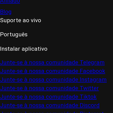
Afiliado
Blog
Suporte ao vivo
Português
Instalar aplicativo
Junte-se à nossa comunidade Telegram
Junte-se à nossa comunidade Facebook
Junte-se à nossa comunidade Instagram
Junte-se à nossa comunidade Twitter
Junte-se à nossa comunidade Tiktok
Junte-se à nossa comunidade Discord