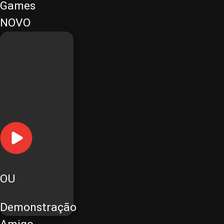
Games
NOVO
OU
Demonstração