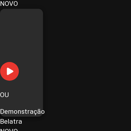
NOVO
OU
Demonstração
Belatra