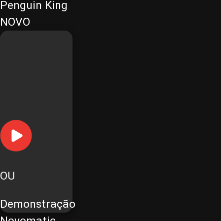
Penguin King
NOVO
OU
Demonstração
Novomatic