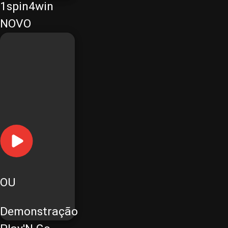
1spin4win
NOVO
OU
Demonstração