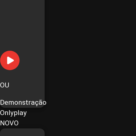
OU
Demonstração
Onlyplay
NOVO