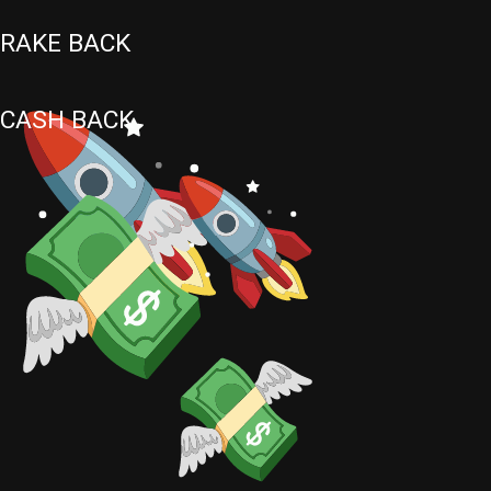
RAKE BACK
CASH BACK