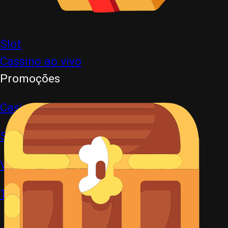
Slot
Cassino ao vivo
Promoções
Casino bonus
Sportsbook bonus
VIP
Todas as promoções