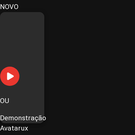
NOVO
OU
Demonstração
Avatarux