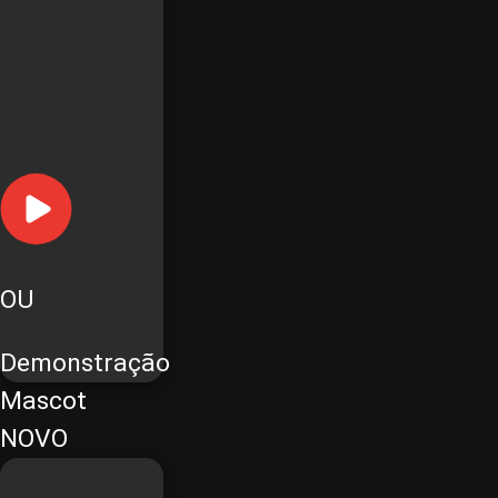
OU
Demonstração
Mascot
NOVO