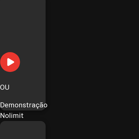
OU
Demonstração
Nolimit