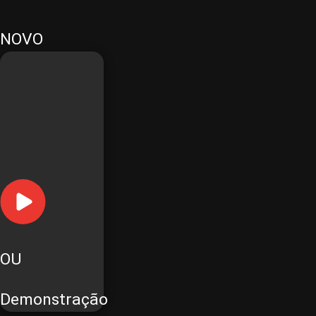
NOVO
OU
Demonstração