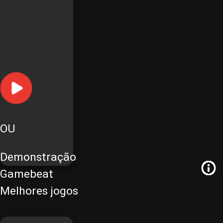
OU
Demonstração
Gamebeat
Melhores jogos