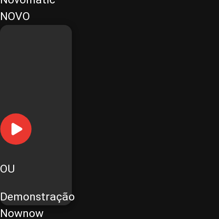
NOVO
OU
Demonstração
Nownow