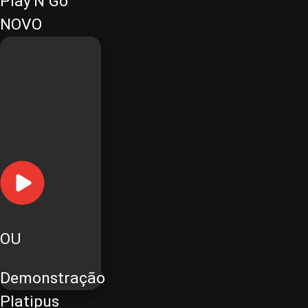
Play'N Go
NOVO
OU
Demonstração
Platipus