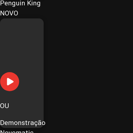
Penguin King
NOVO
OU
Demonstração
Novomatic