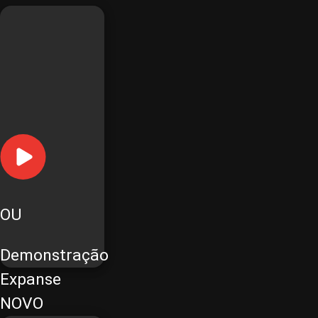
OU
Demonstração
Expanse
NOVO