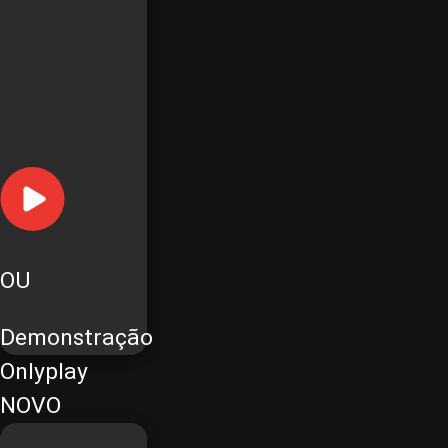
OU
Demonstração
Onlyplay
NOVO