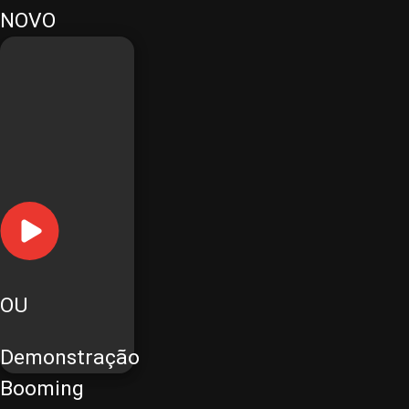
NOVO
OU
Demonstração
Booming