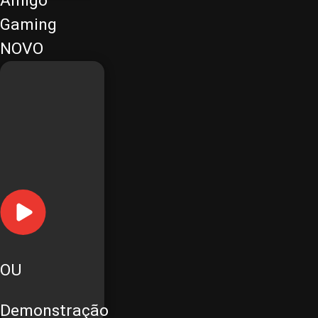
Amigo
Gaming
NOVO
OU
Demonstração