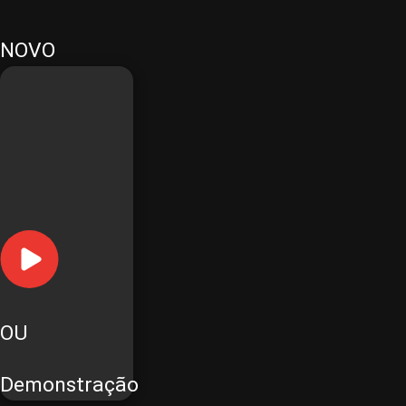
NOVO
OU
Demonstração