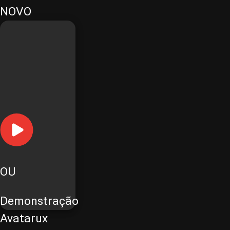
NOVO
OU
Demonstração
Avatarux