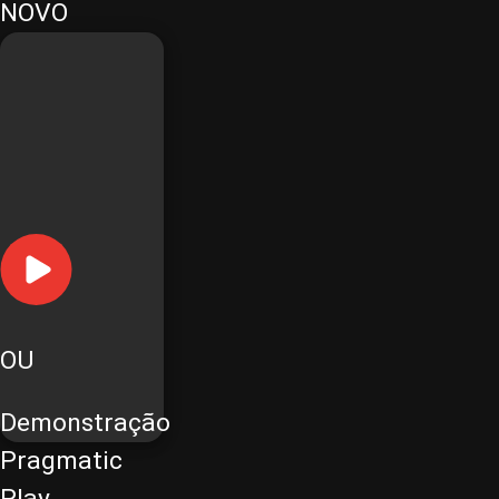
NOVO
OU
Demonstração
Pragmatic
Play