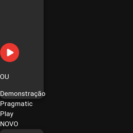
OU
Demonstração
Pragmatic
Play
NOVO