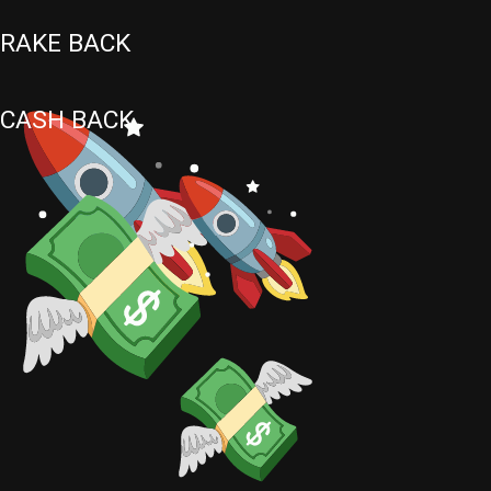
RAKE BACK
CASH BACK