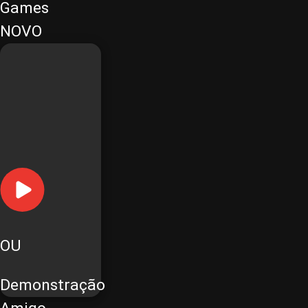
Games
NOVO
OU
Demonstração