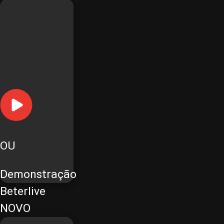
OU
Demonstração
Beterlive
NOVO