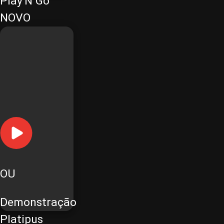
Play'N Go
NOVO
OU
Demonstração
Platipus