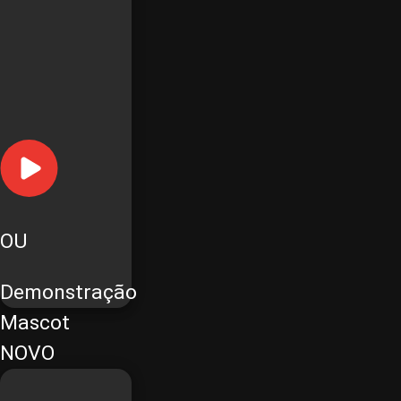
OU
Demonstração
Mascot
NOVO