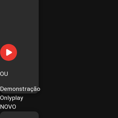
OU
Demonstração
Onlyplay
NOVO