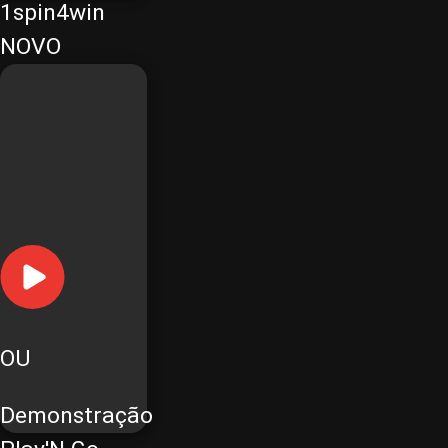
1spin4win
NOVO
OU
Demonstração