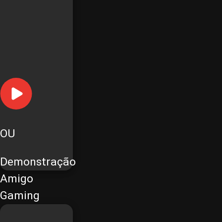
OU
Demonstração
Amigo
Gaming