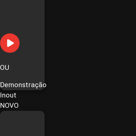
OU
Demonstração
Inout
NOVO