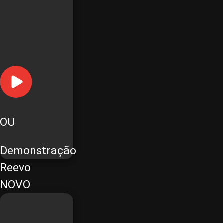
OU
Demonstração
Reevo
NOVO