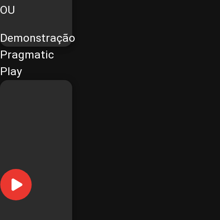
OU
Demonstração
Pragmatic
Play