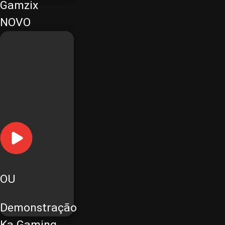
Gamzix
NOVO
OU
Demonstração
Ka Gaming