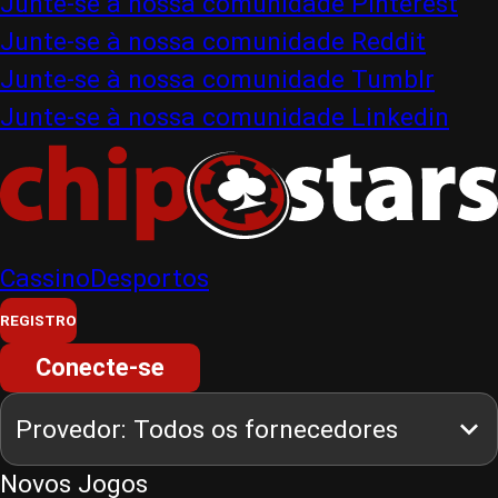
Junte-se à nossa comunidade Pinterest
Junte-se à nossa comunidade Reddit
Junte-se à nossa comunidade Tumblr
Junte-se à nossa comunidade Linkedin
Cassino
Desportos
REGISTRO
Conecte-se
Novos Jogos