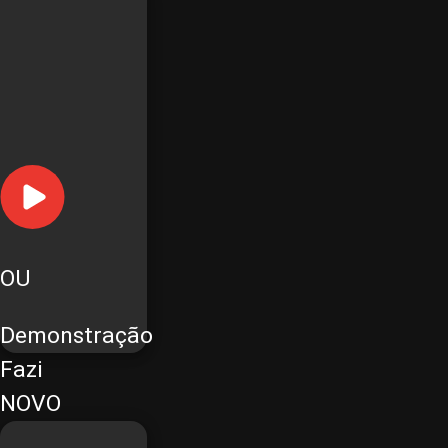
OU
Demonstração
Fazi
NOVO