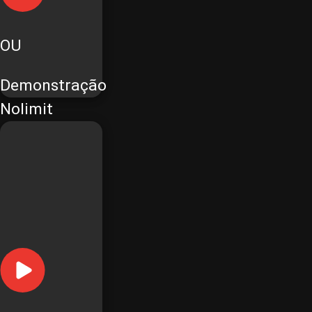
OU
Demonstração
Nolimit