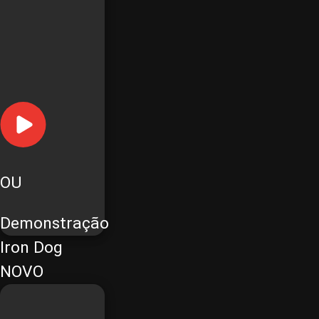
OU
Demonstração
Iron Dog
NOVO