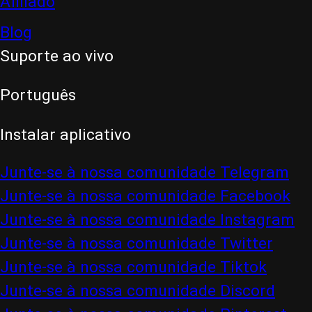
Afiliado
Blog
Suporte ao vivo
Português
Instalar aplicativo
Junte-se à nossa comunidade Telegram
Junte-se à nossa comunidade Facebook
Junte-se à nossa comunidade Instagram
Junte-se à nossa comunidade Twitter
Junte-se à nossa comunidade Tiktok
Junte-se à nossa comunidade Discord