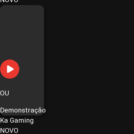
OU
Demonstração
Ka Gaming
NOVO