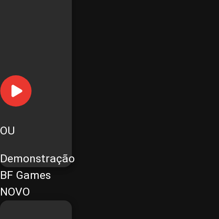
OU
Demonstração
BF Games
NOVO