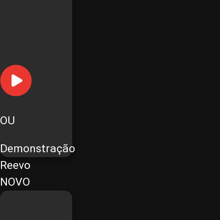
OU
Demonstração
Reevo
NOVO