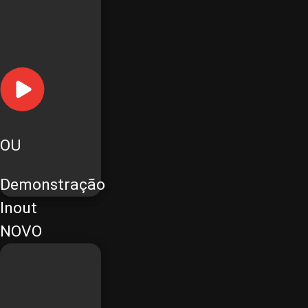
OU
Demonstração
Inout
NOVO