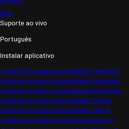
Afiliado
Blog
Suporte ao vivo
Português
Instalar aplicativo
Junte-se à nossa comunidade Telegram
Junte-se à nossa comunidade Facebook
Junte-se à nossa comunidade Instagram
Junte-se à nossa comunidade Twitter
Junte-se à nossa comunidade Tiktok
Junte-se à nossa comunidade Discord