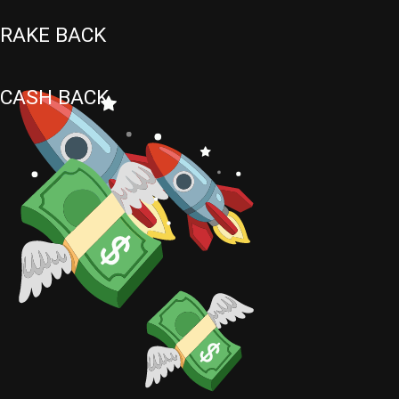
RAKE BACK
CASH BACK