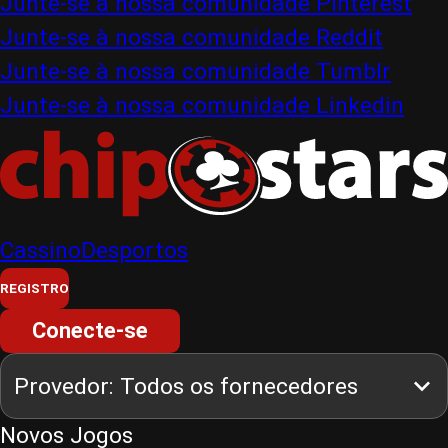
Junte-se à nossa comunidade Pinterest
Junte-se à nossa comunidade Reddit
Junte-se à nossa comunidade Tumblr
Junte-se à nossa comunidade Linkedin
Cassino
Desportos
REGISTRO
Conecte-se
Novos Jogos