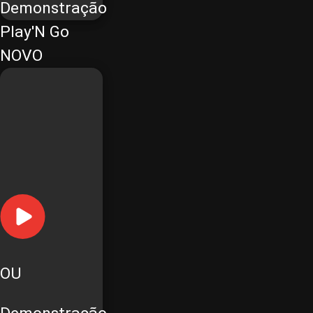
Demonstração
Play'N Go
NOVO
OU