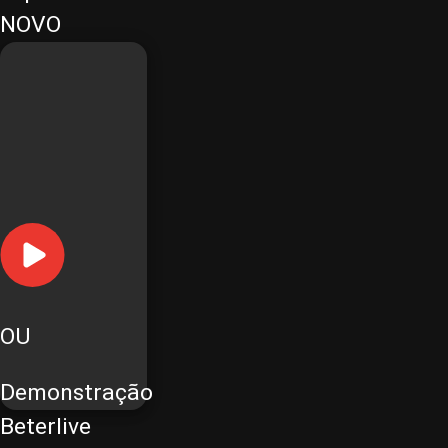
NOVO
OU
Demonstração
Beterlive