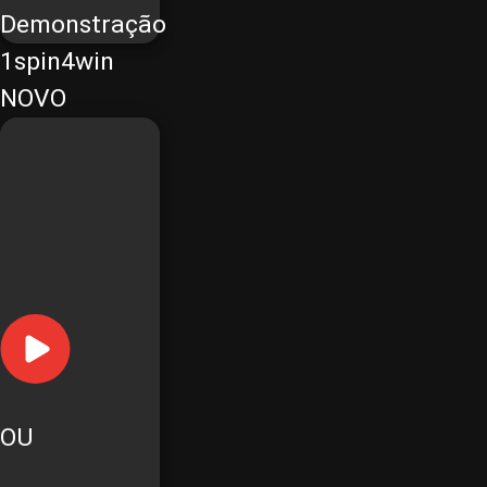
Demonstração
1spin4win
NOVO
OU