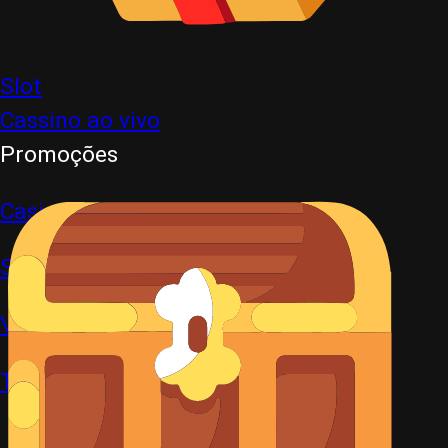
Slot
Cassino ao vivo
Promoções
Casino bonus
Sportsbook bonus
VIP
Todas as promoções