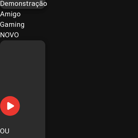
Demonstração
Amigo
Gaming
NOVO
OU