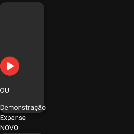
OU
Demonstração
Expanse
NOVO