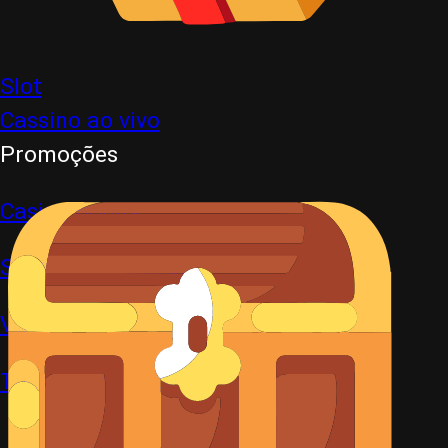
Slot
Cassino ao vivo
Promoções
Casino bonus
Sportsbook bonus
VIP
Todas as promoções