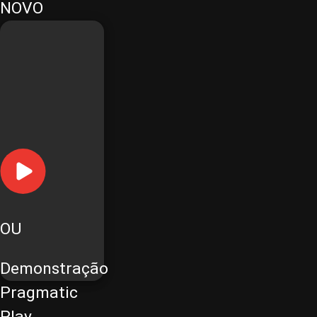
NOVO
OU
Demonstração
Pragmatic
Play