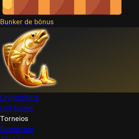
Bunker de bônus
CryptoStars
Hot Codes
Torneios
Desportos