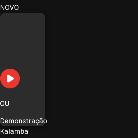
NOVO
OU
Demonstração
Kalamba