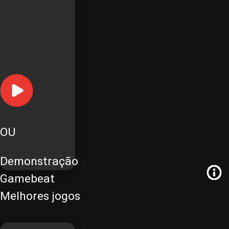
OU
Demonstração
Gamebeat
Melhores jogos