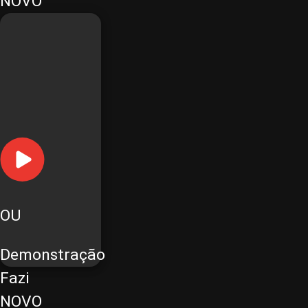
NOVO
OU
Demonstração
Fazi
NOVO