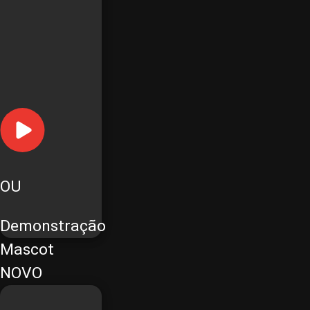
OU
Demonstração
Mascot
NOVO