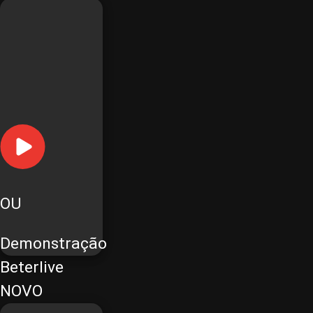
OU
Demonstração
Beterlive
NOVO