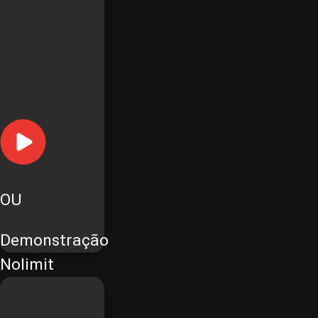
OU
Demonstração
Nolimit