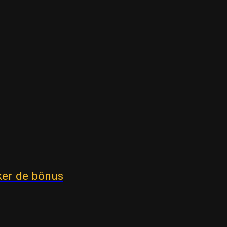
er de bônus