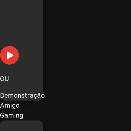
OU
Demonstração
Amigo
Gaming