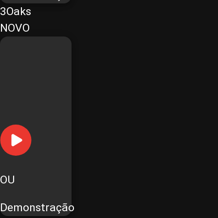
3Oaks
NOVO
OU
Demonstração