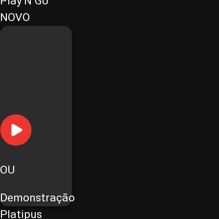
Play'N Go
NOVO
OU
Demonstração
Platipus