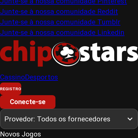
Junte-se à nossa comunidade Pinterest
Junte-se à nossa comunidade Reddit
Junte-se à nossa comunidade Tumblr
Junte-se à nossa comunidade Linkedin
Cassino
Desportos
REGISTRO
Conecte-se
Novos Jogos