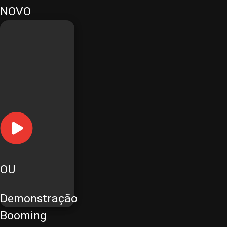
NOVO
OU
Demonstração
Booming