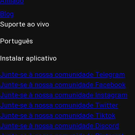
Afiliado
Blog
Suporte ao vivo
Português
Instalar aplicativo
Junte-se à nossa comunidade Telegram
Junte-se à nossa comunidade Facebook
Junte-se à nossa comunidade Instagram
Junte-se à nossa comunidade Twitter
Junte-se à nossa comunidade Tiktok
Junte-se à nossa comunidade Discord