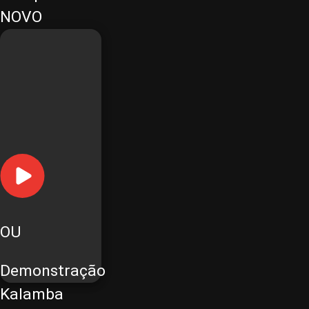
NOVO
OU
Demonstração
Kalamba