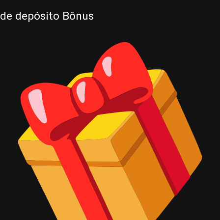
de depósito
Bônus