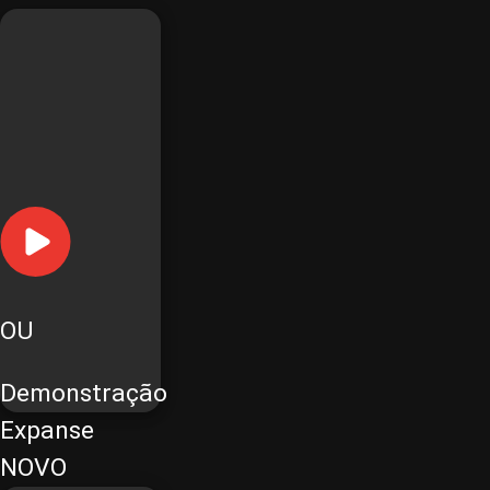
OU
Demonstração
Expanse
NOVO