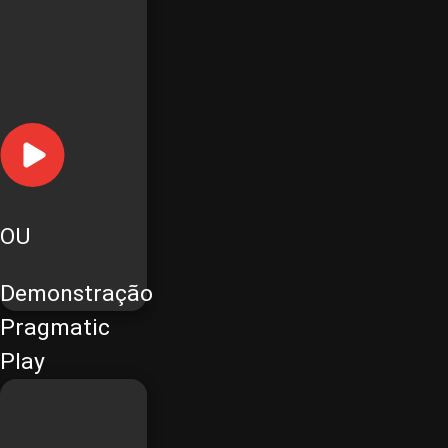
OU
Demonstração
Pragmatic
Play