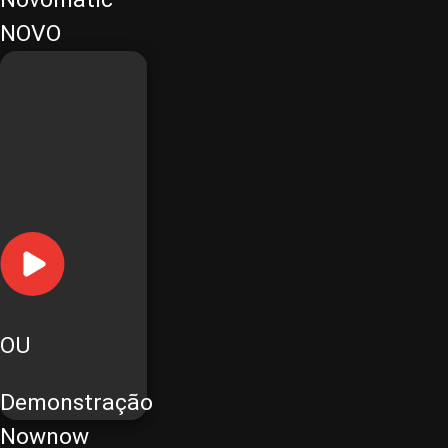
NOVO
OU
Demonstração
Nownow