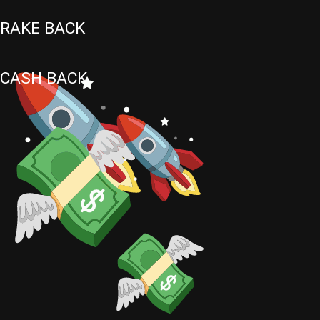
RAKE BACK
CASH BACK