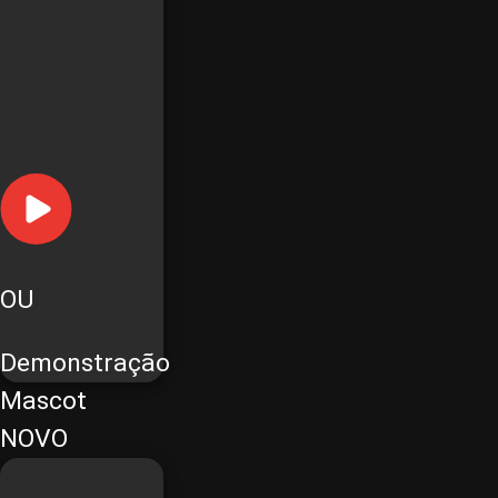
OU
Demonstração
Mascot
NOVO