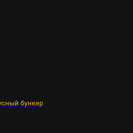
усный бункер