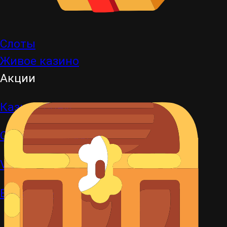
Слоты
Живое казино
Акции
Казино бонус
Спортивный бонус
VIP
Все акции