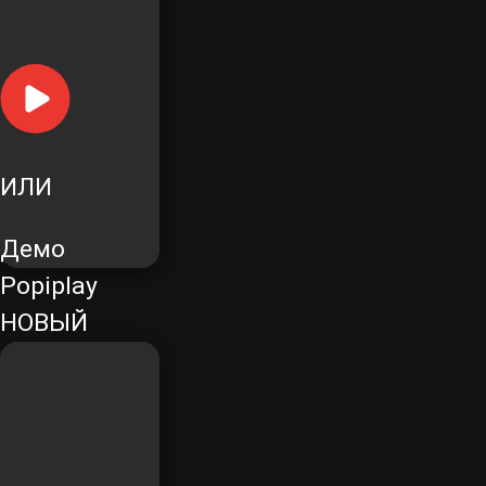
ИЛИ
Демо
Popiplay
НОВЫЙ