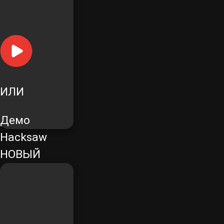
ИЛИ
Демо
Hacksaw
НОВЫЙ