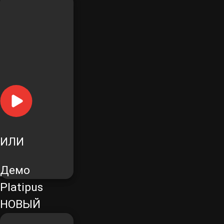
ИЛИ
Демо
Platipus
НОВЫЙ