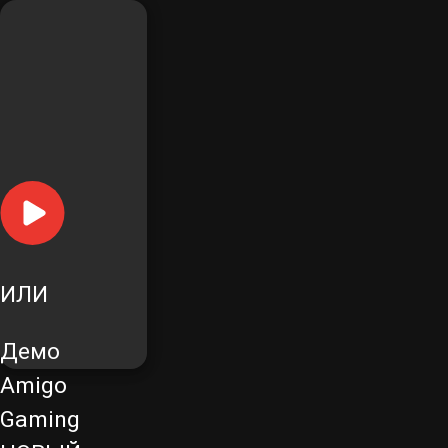
ИЛИ
Демо
Amigo
Gaming