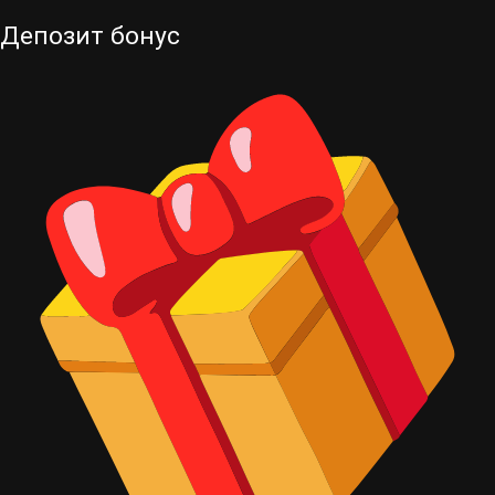
Депозит
бонус