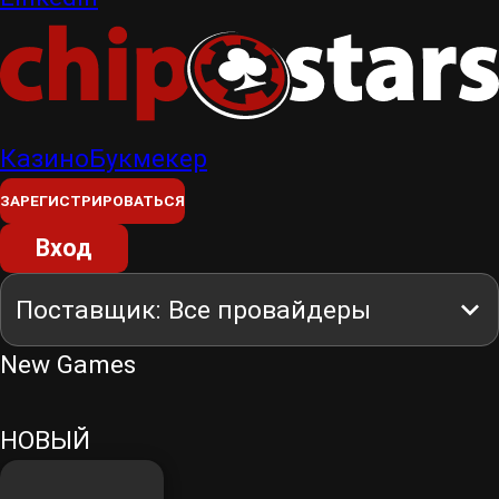
Казино
Букмекер
ЗАРЕГИСТРИРОВАТЬСЯ
Вход
New Games
НОВЫЙ