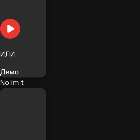
ИЛИ
Демо
Nolimit