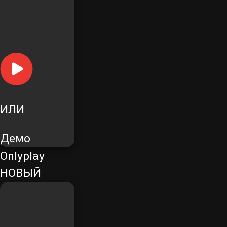
ИЛИ
Демо
Onlyplay
НОВЫЙ