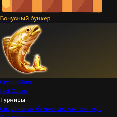
Бонусный бункер
CryptoStars
Hot Codes
Турниры
Спортивная букмекерская контора