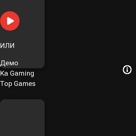
ИЛИ
Демо
Ka Gaming
Top Games