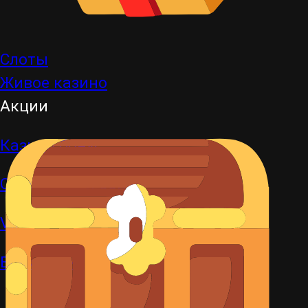
Слоты
Живое казино
Акции
Казино бонус
Спортивный бонус
VIP
Все акции