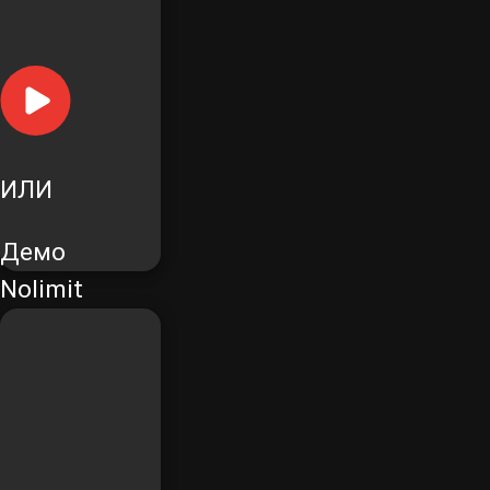
ИЛИ
Демо
Nolimit