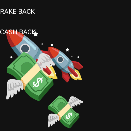
RAKE BACK
CASH BACK