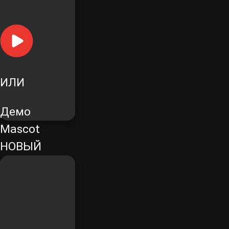
ИЛИ
Демо
Mascot
НОВЫЙ