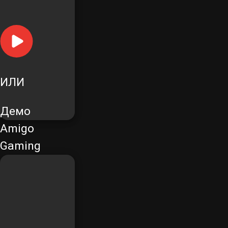
ИЛИ
Демо
Amigo
Gaming