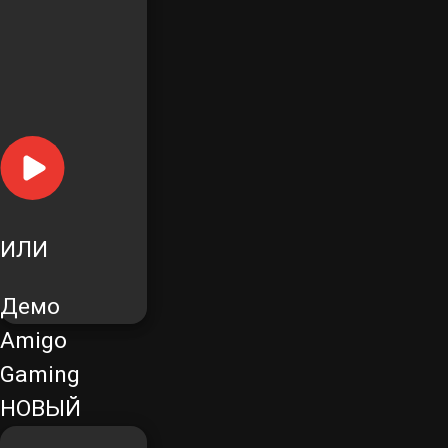
ИЛИ
Демо
Amigo
Gaming
НОВЫЙ