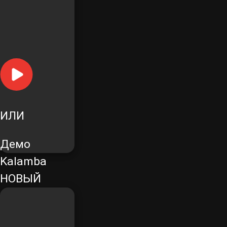
ИЛИ
Демо
Kalamba
НОВЫЙ