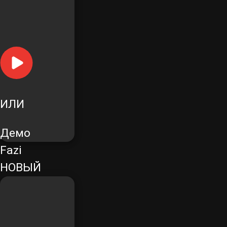
ИЛИ
Демо
Fazi
НОВЫЙ