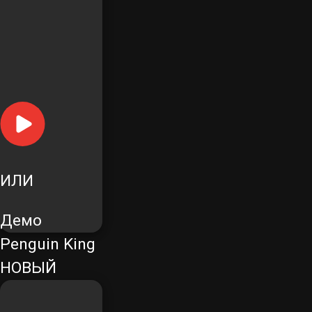
ИЛИ
Демо
Penguin King
НОВЫЙ