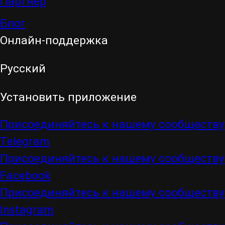
Партнер
Блог
Онлайн-поддержка
Русский
Установить приложение
Присоединяйтесь к нашему сообществу
Telegram
Присоединяйтесь к нашему сообществу
Facebook
Присоединяйтесь к нашему сообществу
Instagram