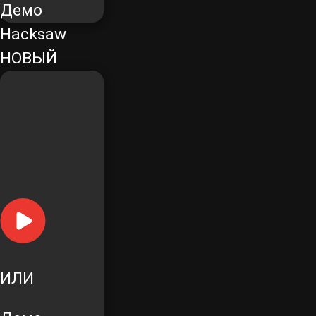
Демо
Hacksaw
НОВЫЙ
ИЛИ