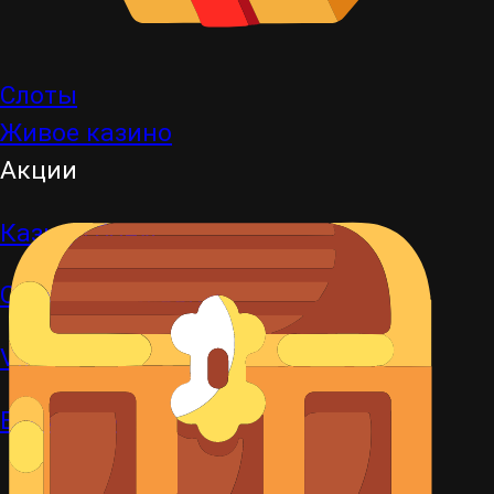
Слоты
Живое казино
Акции
Казино бонус
Спортивный бонус
VIP
Все акции