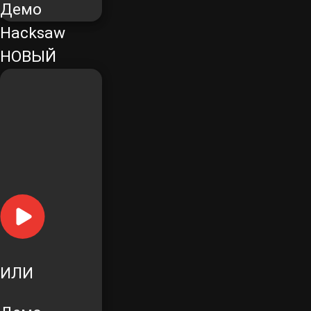
Демо
Hacksaw
НОВЫЙ
ИЛИ