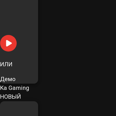
ИЛИ
Демо
Ka Gaming
НОВЫЙ