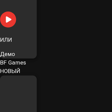
ИЛИ
Демо
BF Games
НОВЫЙ