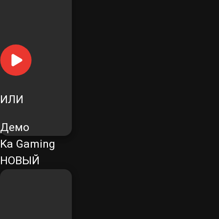
ИЛИ
Демо
Ka Gaming
НОВЫЙ