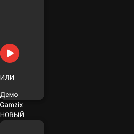
ИЛИ
Демо
Gamzix
НОВЫЙ