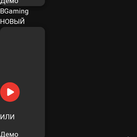
Демо
BGaming
НОВЫЙ
ИЛИ
Демо