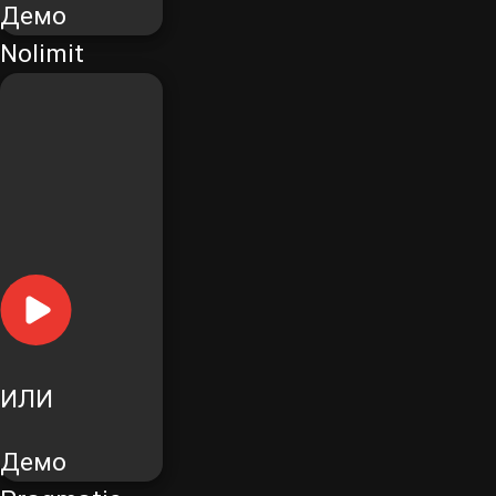
Демо
Nolimit
ИЛИ
Демо