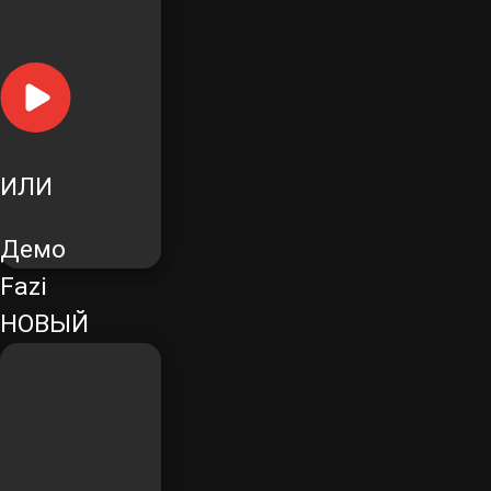
ИЛИ
Демо
Fazi
НОВЫЙ