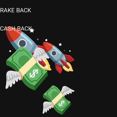
RAKE BACK
CASH BACK