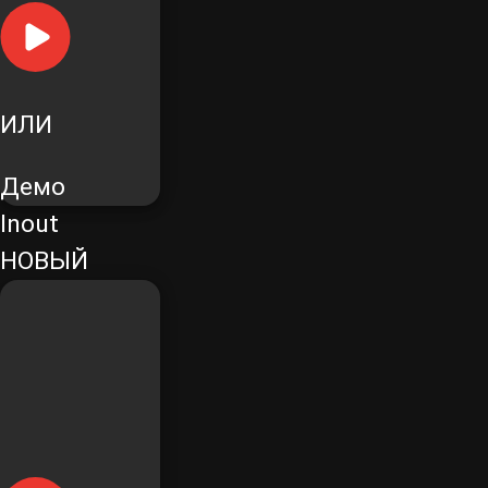
ИЛИ
Демо
Inout
НОВЫЙ