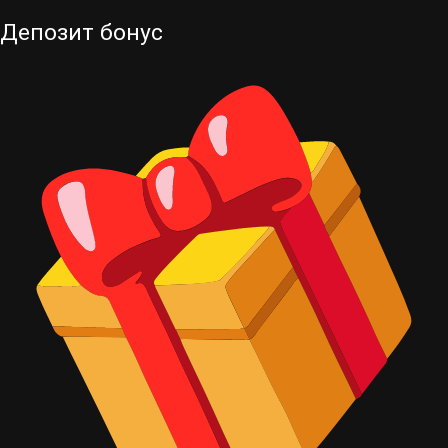
Депозит
бонус