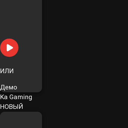
ИЛИ
Демо
Ka Gaming
НОВЫЙ