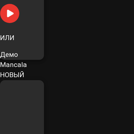
ИЛИ
Демо
Mancala
НОВЫЙ