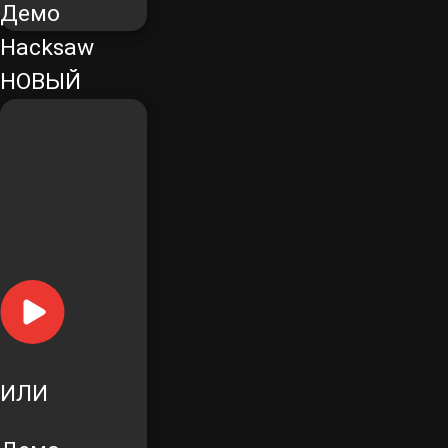
Демо
Hacksaw
НОВЫЙ
ИЛИ