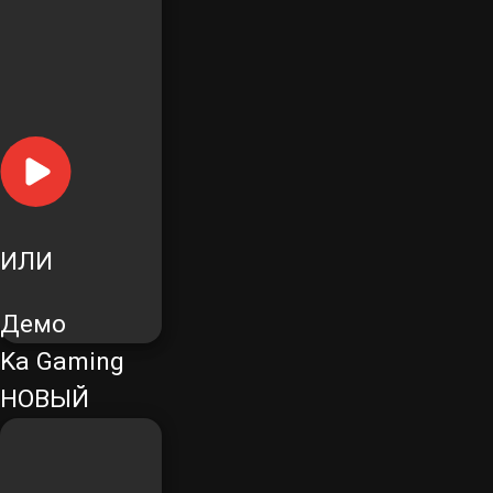
ИЛИ
Демо
Ka Gaming
НОВЫЙ