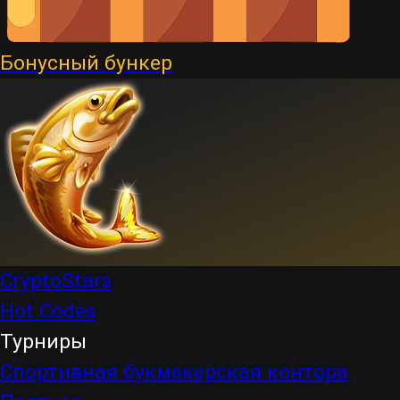
Бонусный бункер
CryptoStars
Hot Codes
Турниры
Спортивная букмекерская контора