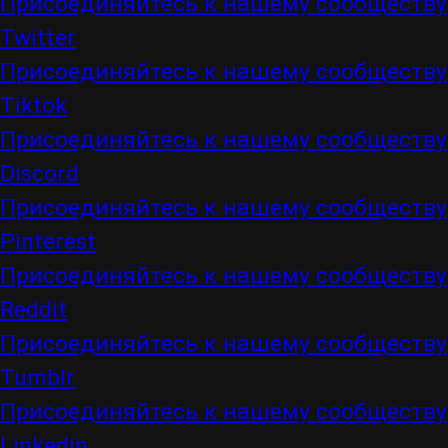
Присоединяйтесь к нашему сообществу
Twitter
Присоединяйтесь к нашему сообществу
Tiktok
Присоединяйтесь к нашему сообществу
Discord
Присоединяйтесь к нашему сообществу
Pinterest
Присоединяйтесь к нашему сообществу
Reddit
Присоединяйтесь к нашему сообществу
Tumblr
Присоединяйтесь к нашему сообществу
Linkedin