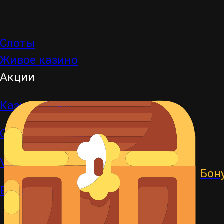
Слоты
Живое казино
Акции
Казино бонус
Спортивный бонус
VIP
Бон
Все акции