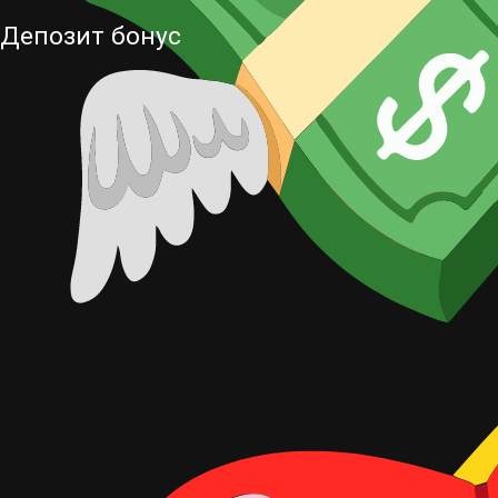
Депозит
бонус