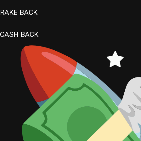
RAKE BACK
CASH BACK