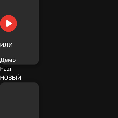
ИЛИ
Демо
Fazi
НОВЫЙ