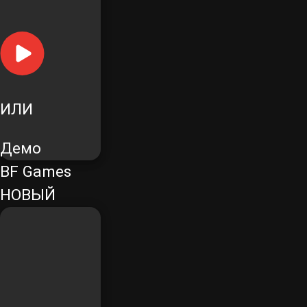
ИЛИ
Демо
BF Games
НОВЫЙ