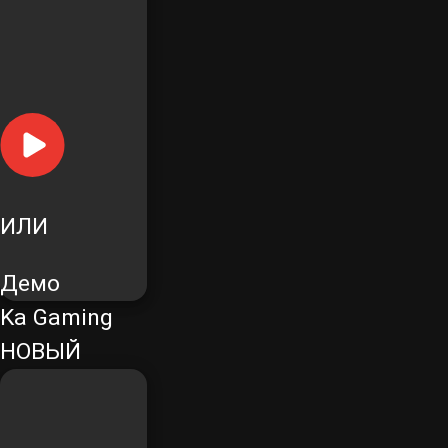
ИЛИ
Демо
Ka Gaming
НОВЫЙ