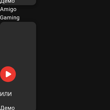
Демо
Amigo
Gaming
ИЛИ
Демо