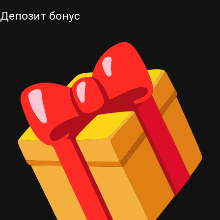
Депозит
бонус