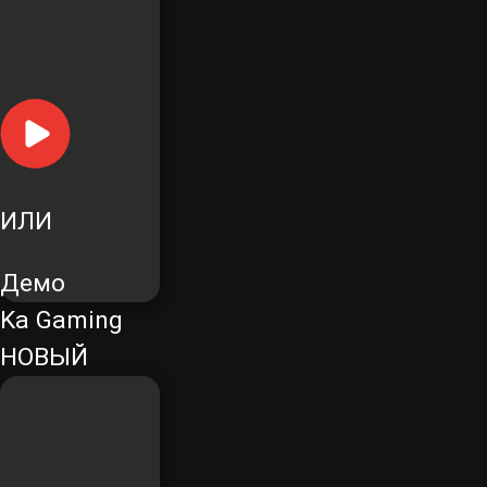
ИЛИ
Демо
Ka Gaming
НОВЫЙ