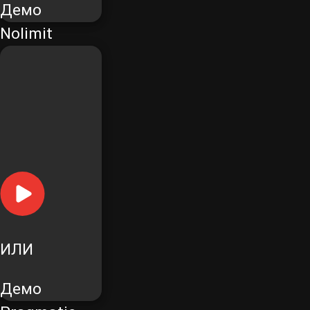
Демо
Nolimit
ИЛИ
Демо