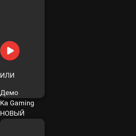
ИЛИ
Демо
Ka Gaming
НОВЫЙ