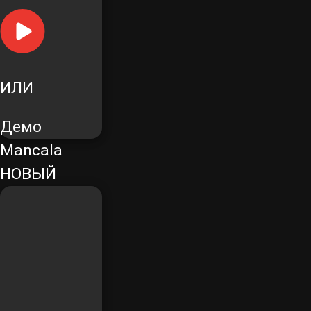
ИЛИ
Демо
Mancala
НОВЫЙ