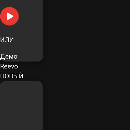
ИЛИ
Демо
Reevo
НОВЫЙ