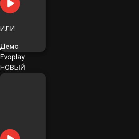
ИЛИ
Демо
Evoplay
НОВЫЙ