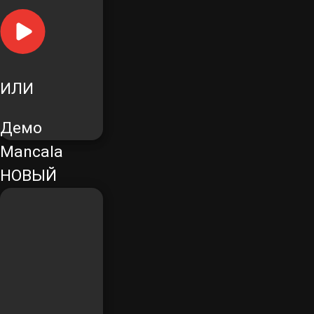
ИЛИ
Демо
Mancala
НОВЫЙ