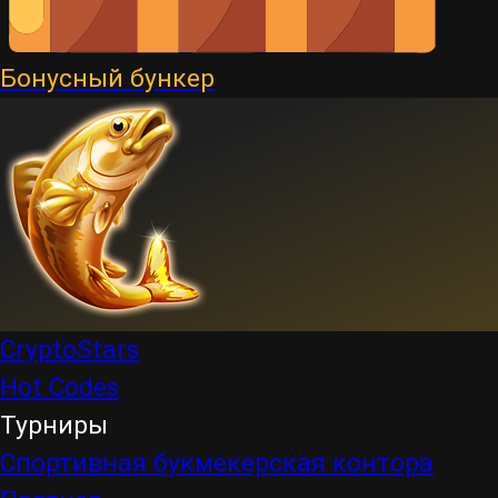
Бонусный бункер
CryptoStars
Hot Codes
Турниры
Спортивная букмекерская контора