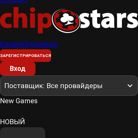
Казино
Букмекер
ЗАРЕГИСТРИРОВАТЬСЯ
Вход
New Games
НОВЫЙ