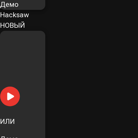
Демо
Hacksaw
НОВЫЙ
ИЛИ