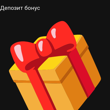
Депозит
бонус