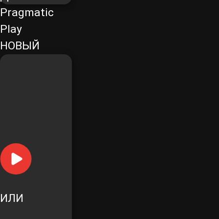
Pragmatic
Play
НОВЫЙ
ИЛИ