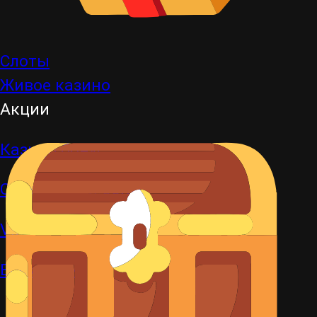
Слоты
Живое казино
Акции
Казино бонус
Спортивный бонус
VIP
Все акции