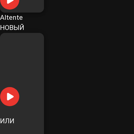
Altente
НОВЫЙ
ИЛИ