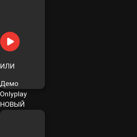
ИЛИ
Демо
Onlyplay
НОВЫЙ