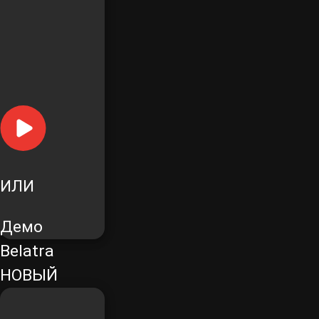
ИЛИ
Демо
Belatra
НОВЫЙ