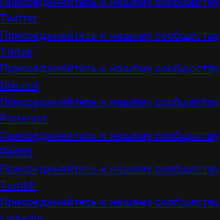
Присоединяйтесь к нашему сообществу
Twitter
Присоединяйтесь к нашему сообществу
Tiktok
Присоединяйтесь к нашему сообществу
Discord
Присоединяйтесь к нашему сообществу
Pinterest
Присоединяйтесь к нашему сообществу
Reddit
Присоединяйтесь к нашему сообществу
Tumblr
Присоединяйтесь к нашему сообществу
Linkedin