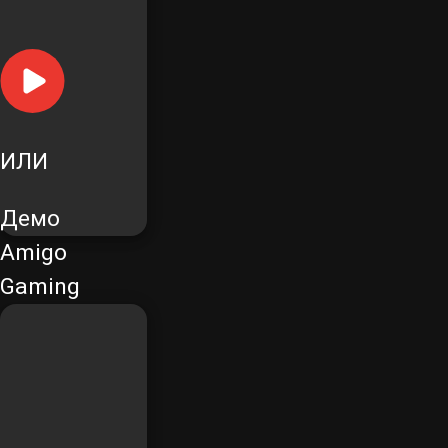
ИЛИ
Демо
Amigo
Gaming