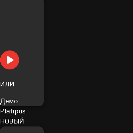
ИЛИ
Демо
Platipus
НОВЫЙ