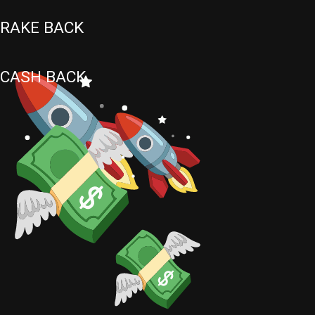
RAKE BACK
CASH BACK