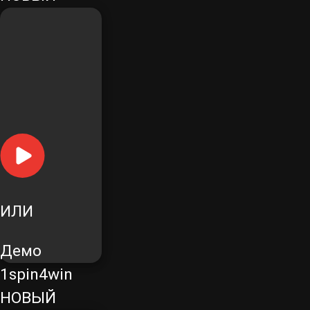
ИЛИ
Демо
1spin4win
НОВЫЙ