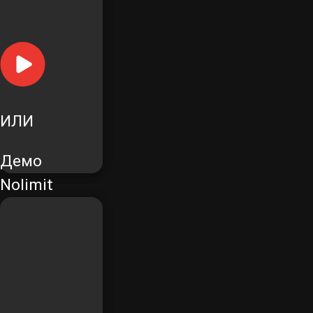
ИЛИ
Демо
Nolimit