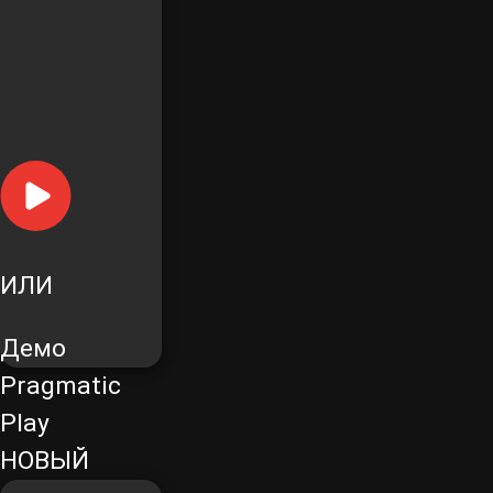
ИЛИ
Демо
Pragmatic
Play
НОВЫЙ