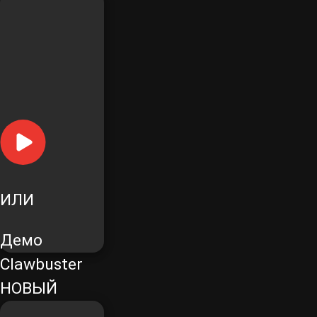
ИЛИ
Демо
Clawbuster
НОВЫЙ