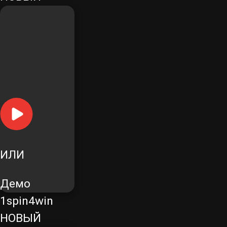
ИЛИ
Демо
1spin4win
НОВЫЙ