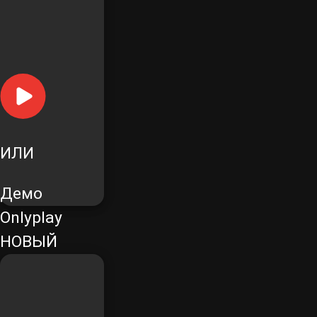
ИЛИ
Демо
Onlyplay
НОВЫЙ