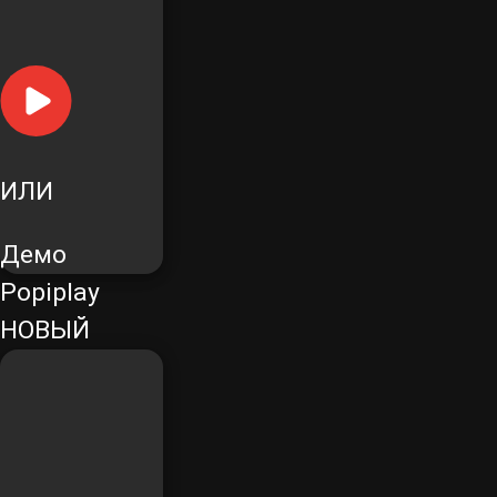
ИЛИ
Демо
Popiplay
НОВЫЙ