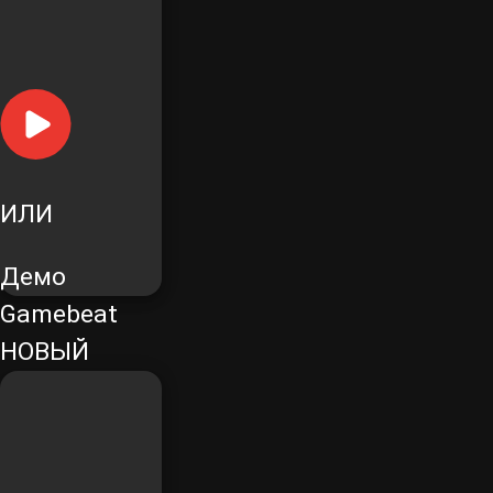
ИЛИ
Демо
Gamebeat
НОВЫЙ