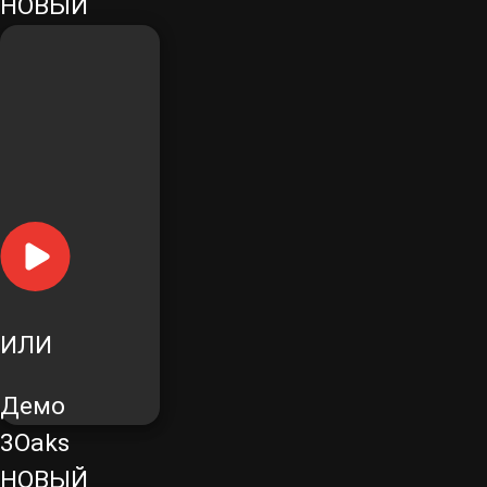
НОВЫЙ
ИЛИ
Демо
3Oaks
НОВЫЙ