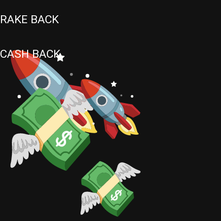
RAKE BACK
CASH BACK