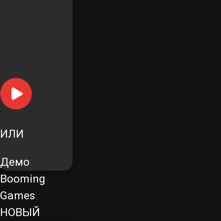
ИЛИ
Демо
Booming
Games
НОВЫЙ