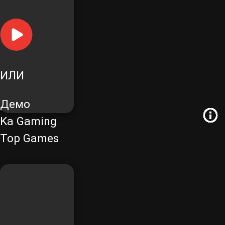
ИЛИ
Демо
Ka Gaming
Top Games