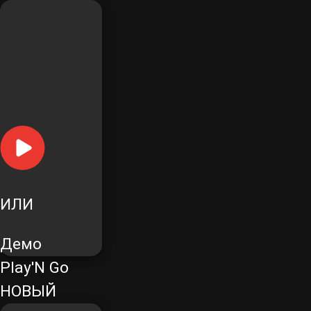
ИЛИ
Демо
Play'N Go
НОВЫЙ