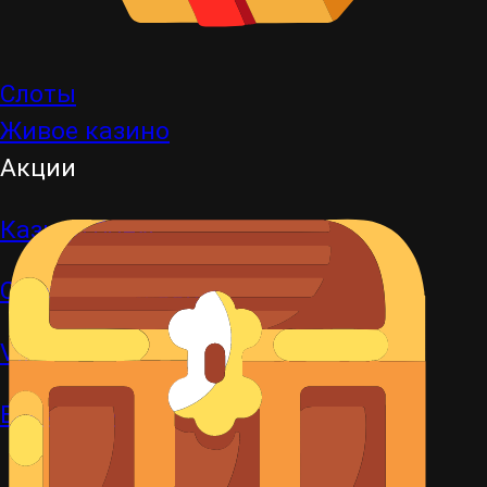
Слоты
Живое казино
Акции
Казино бонус
Спортивный бонус
VIP
Все акции