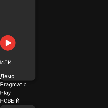
ИЛИ
Демо
Pragmatic
Play
НОВЫЙ