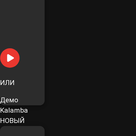
ИЛИ
Демо
Kalamba
НОВЫЙ