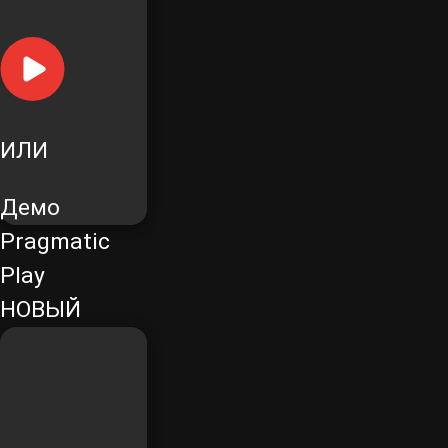
ИЛИ
Демо
Pragmatic
Play
НОВЫЙ