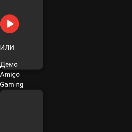
ИЛИ
Демо
Amigo
Gaming