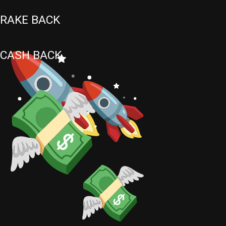
RAKE BACK
CASH BACK