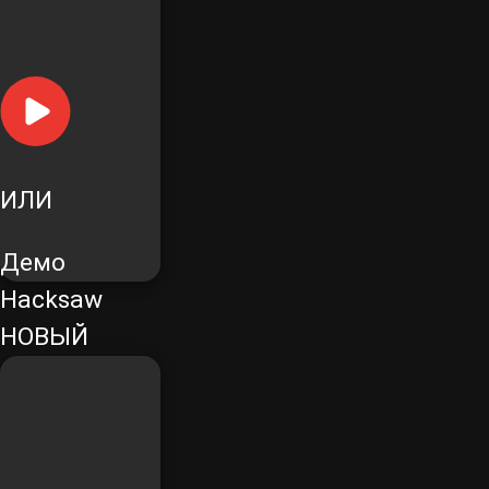
ИЛИ
Демо
Hacksaw
НОВЫЙ