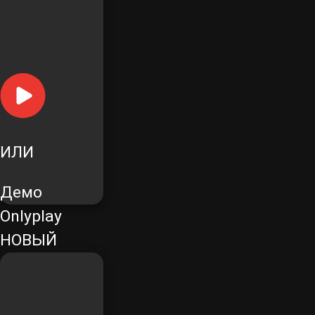
ИЛИ
Демо
Onlyplay
НОВЫЙ