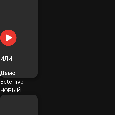
ИЛИ
Демо
Beterlive
НОВЫЙ