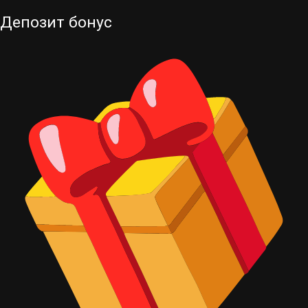
Депозит
бонус