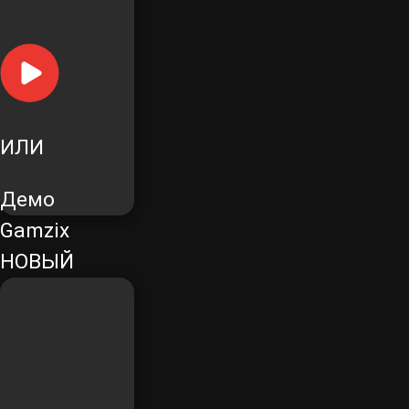
ИЛИ
Демо
Gamzix
НОВЫЙ