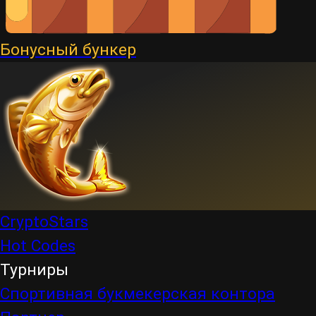
Бонусный бункер
CryptoStars
Hot Codes
Турниры
Спортивная букмекерская контора