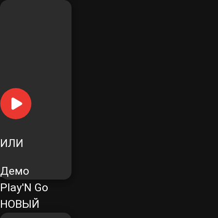
ИЛИ
Демо
Play'N Go
НОВЫЙ