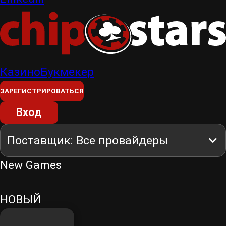
Казино
Букмекер
ЗАРЕГИСТРИРОВАТЬСЯ
Вход
New Games
НОВЫЙ