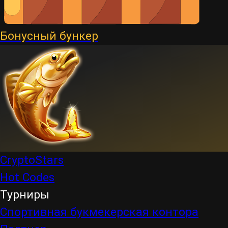
Бонусный бункер
CryptoStars
Hot Codes
Турниры
Спортивная букмекерская контора