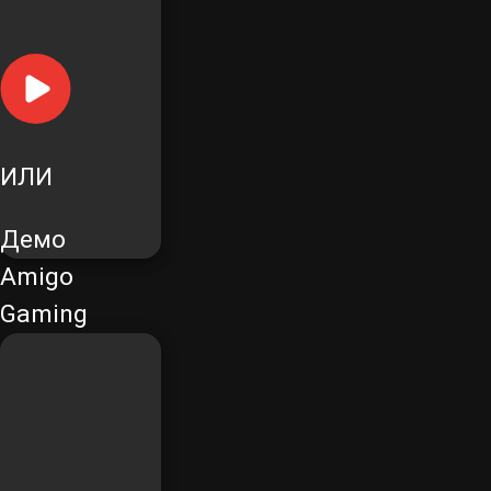
ИЛИ
Демо
Amigo
Gaming