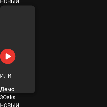
НОВЫЙ
ИЛИ
Демо
3Oaks
НОВЫЙ