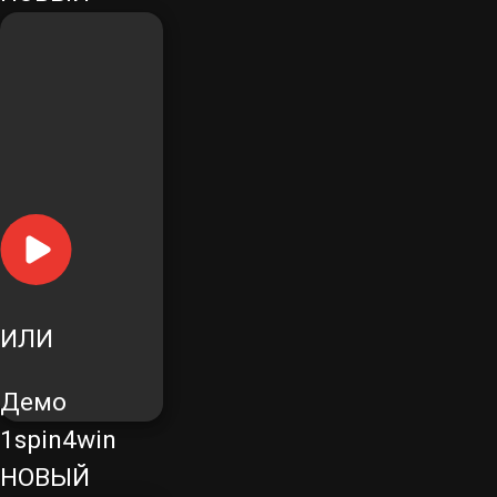
ИЛИ
Демо
1spin4win
НОВЫЙ