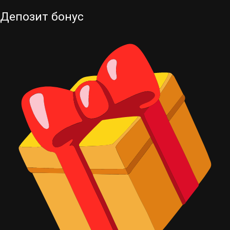
Депозит
бонус