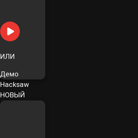
ИЛИ
Демо
Hacksaw
НОВЫЙ