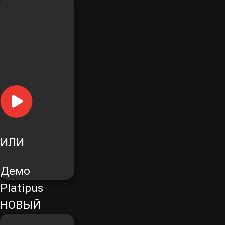
ИЛИ
Демо
Platipus
НОВЫЙ