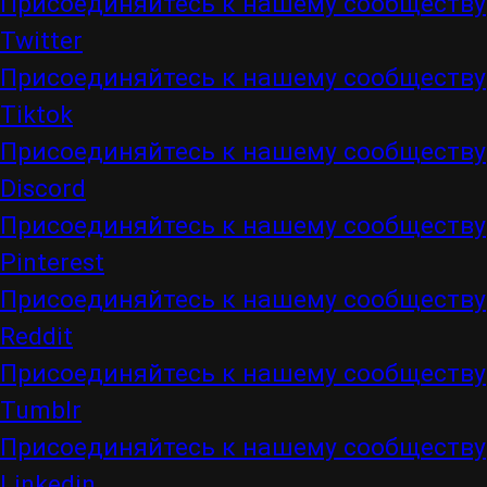
Присоединяйтесь к нашему сообществу
Twitter
Присоединяйтесь к нашему сообществу
Tiktok
Присоединяйтесь к нашему сообществу
Discord
Присоединяйтесь к нашему сообществу
Pinterest
Присоединяйтесь к нашему сообществу
Reddit
Присоединяйтесь к нашему сообществу
Tumblr
Присоединяйтесь к нашему сообществу
Linkedin