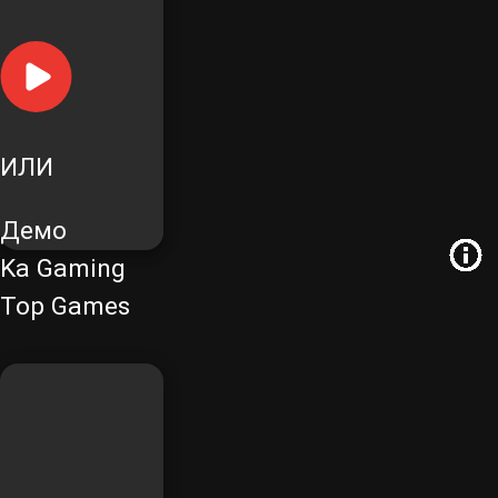
ИЛИ
Демо
Ka Gaming
Top Games