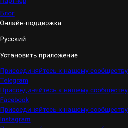
Партнер
Блог
Онлайн-поддержка
Русский
Установить приложение
Присоединяйтесь к нашему сообществу
Telegram
Присоединяйтесь к нашему сообществу
Facebook
Присоединяйтесь к нашему сообществу
Instagram