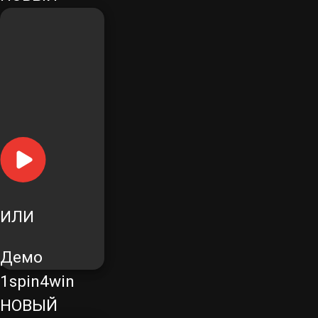
ИЛИ
Демо
1spin4win
НОВЫЙ