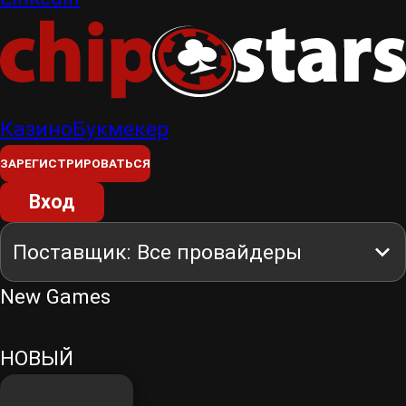
Казино
Букмекер
ЗАРЕГИСТРИРОВАТЬСЯ
Вход
New Games
НОВЫЙ