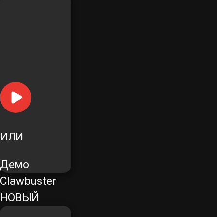
ИЛИ
Демо
Clawbuster
НОВЫЙ