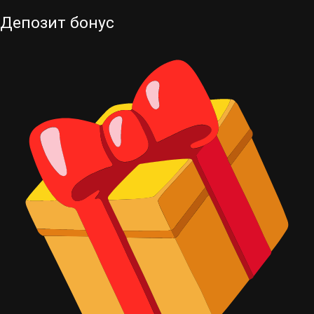
Депозит
бонус