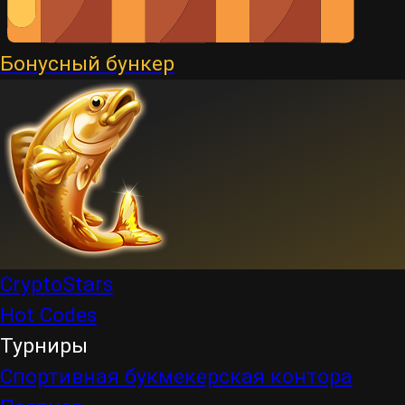
Бонусный бункер
CryptoStars
Hot Codes
Турниры
Спортивная букмекерская контора