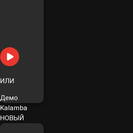
ИЛИ
Демо
Kalamba
НОВЫЙ