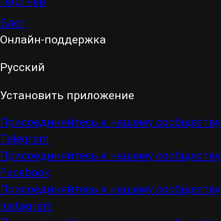
Партнер
Блог
Онлайн-поддержка
Русский
Установить приложение
Присоединяйтесь к нашему сообществу
Telegram
Присоединяйтесь к нашему сообществу
Facebook
Присоединяйтесь к нашему сообществу
Instagram