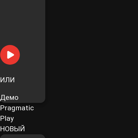
ИЛИ
Демо
Pragmatic
Play
НОВЫЙ