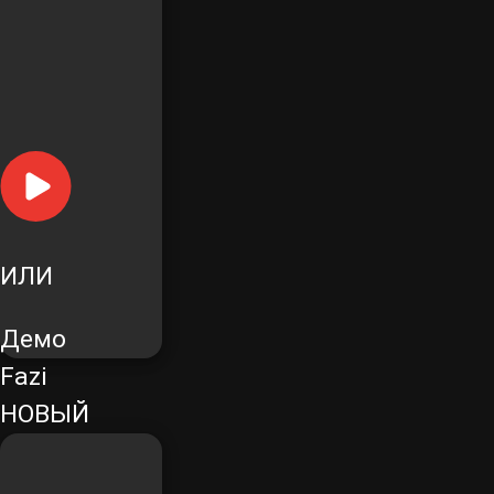
ИЛИ
Демо
Fazi
НОВЫЙ