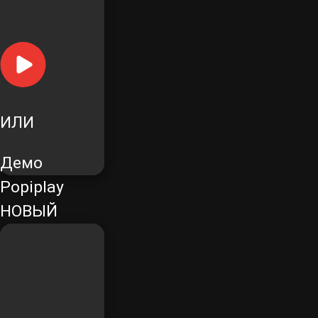
ИЛИ
Демо
Popiplay
НОВЫЙ