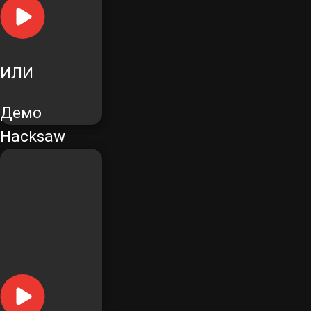
ИЛИ
Демо
Hacksaw