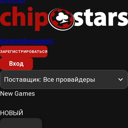
Казино
Букмекер
ЗАРЕГИСТРИРОВАТЬСЯ
Вход
New Games
НОВЫЙ