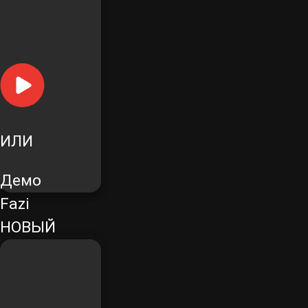
ИЛИ
Демо
Fazi
НОВЫЙ