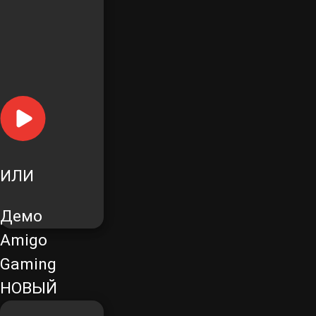
ИЛИ
Демо
Amigo
Gaming
НОВЫЙ