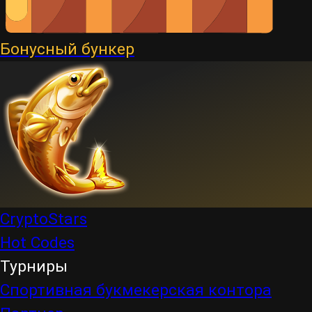
Бонусный бункер
CryptoStars
Hot Codes
Турниры
Спортивная букмекерская контора