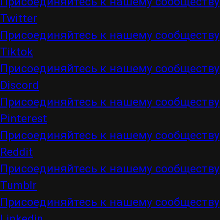
Присоединяйтесь к нашему сообществу
Twitter
Присоединяйтесь к нашему сообществу
Tiktok
Присоединяйтесь к нашему сообществу
Discord
Присоединяйтесь к нашему сообществу
Pinterest
Присоединяйтесь к нашему сообществу
Reddit
Присоединяйтесь к нашему сообществу
Tumblr
Присоединяйтесь к нашему сообществу
Linkedin