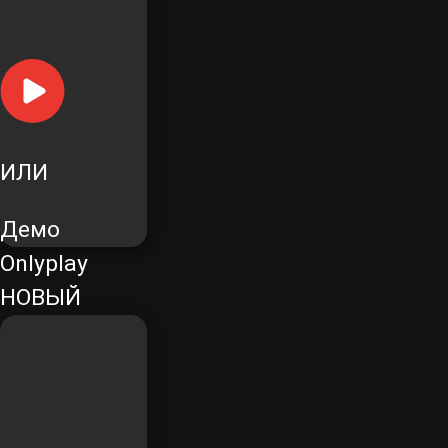
ИЛИ
Демо
Onlyplay
НОВЫЙ