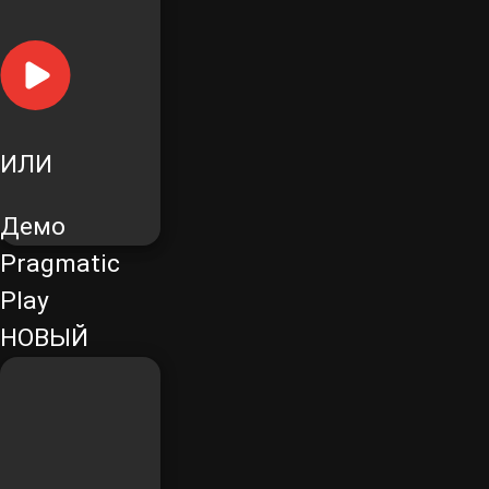
ИЛИ
Демо
Pragmatic
Play
НОВЫЙ