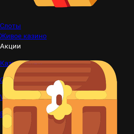
Слоты
Живое казино
Акции
Казино бонус
Спортивный бонус
VIP
Все акции