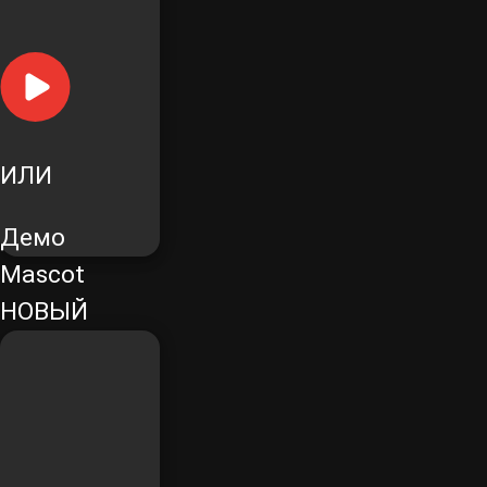
ИЛИ
Демо
Mascot
НОВЫЙ