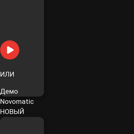
ИЛИ
Демо
Novomatic
НОВЫЙ