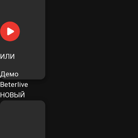
ИЛИ
Демо
Beterlive
НОВЫЙ