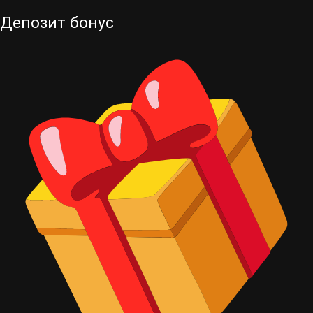
Депозит
бонус