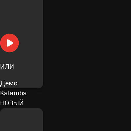
ИЛИ
Демо
Kalamba
НОВЫЙ