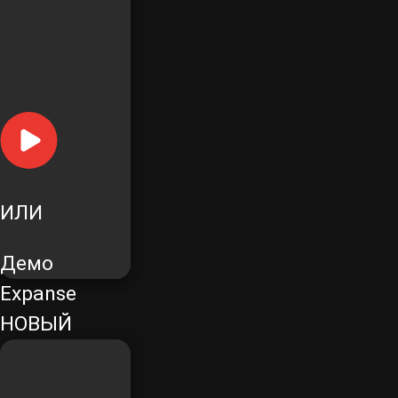
ИЛИ
Демо
Expanse
НОВЫЙ