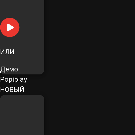
ИЛИ
Демо
Popiplay
НОВЫЙ