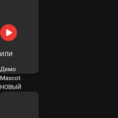
ИЛИ
Демо
Mascot
НОВЫЙ