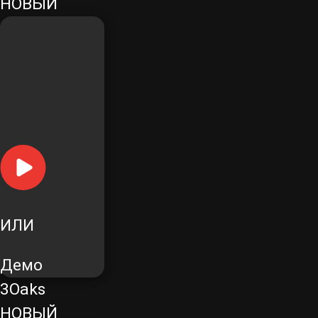
НОВЫЙ
ИЛИ
Демо
3Oaks
НОВЫЙ