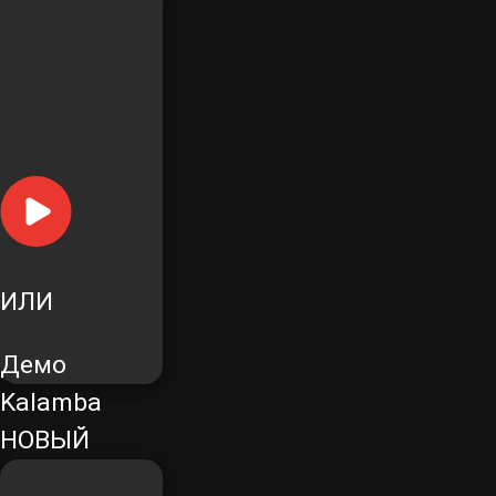
ИЛИ
Демо
Kalamba
НОВЫЙ