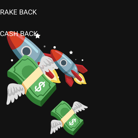
RAKE BACK
CASH BACK