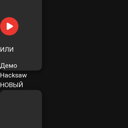
ИЛИ
Демо
Hacksaw
НОВЫЙ