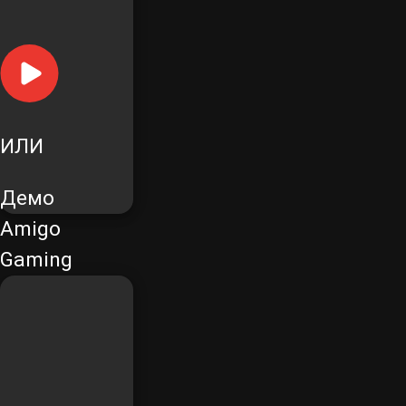
ИЛИ
Демо
Amigo
Gaming