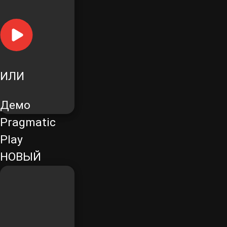
ИЛИ
Демо
Pragmatic
Play
НОВЫЙ