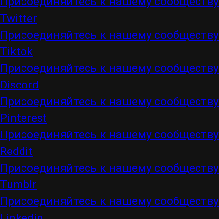
Присоединяйтесь к нашему сообществу
Twitter
Присоединяйтесь к нашему сообществу
Tiktok
Присоединяйтесь к нашему сообществу
Discord
Присоединяйтесь к нашему сообществу
Pinterest
Присоединяйтесь к нашему сообществу
Reddit
Присоединяйтесь к нашему сообществу
Tumblr
Присоединяйтесь к нашему сообществу
Linkedin