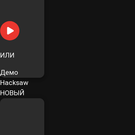
ИЛИ
Демо
Hacksaw
НОВЫЙ