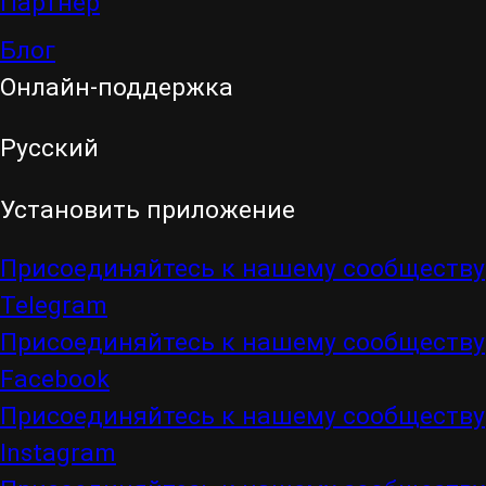
Партнер
Блог
Онлайн-поддержка
Русский
Установить приложение
Присоединяйтесь к нашему сообществу
Telegram
Присоединяйтесь к нашему сообществу
Facebook
Присоединяйтесь к нашему сообществу
Instagram