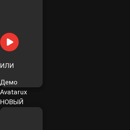
ИЛИ
Демо
Avatarux
НОВЫЙ