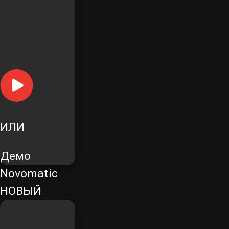
ИЛИ
Демо
Novomatic
НОВЫЙ