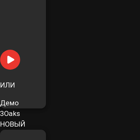
ИЛИ
Демо
3Oaks
НОВЫЙ