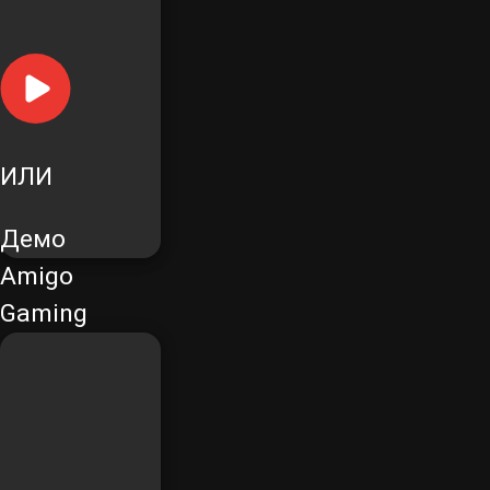
ИЛИ
Демо
Amigo
Gaming