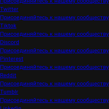
Присоединяйтесь к нашему сообществу
Twitter
Присоединяйтесь к нашему сообществу
Tiktok
Присоединяйтесь к нашему сообществу
Discord
Присоединяйтесь к нашему сообществу
Pinterest
Присоединяйтесь к нашему сообществу
Reddit
Присоединяйтесь к нашему сообществу
Tumblr
Присоединяйтесь к нашему сообществу
Linkedin