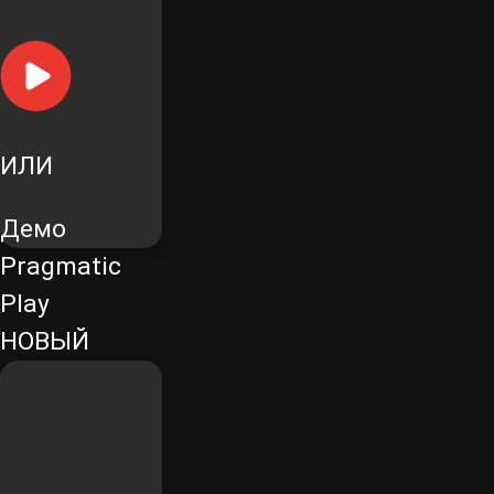
ИЛИ
Демо
Pragmatic
Play
НОВЫЙ