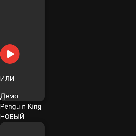
ИЛИ
Демо
Penguin King
НОВЫЙ