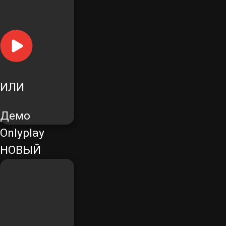
ИЛИ
Демо
Onlyplay
НОВЫЙ