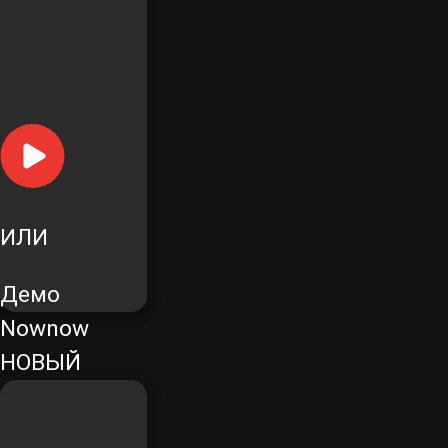
ИЛИ
Демо
Nownow
НОВЫЙ