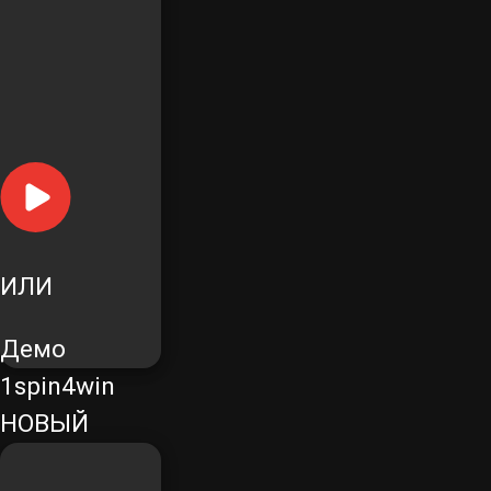
ИЛИ
Демо
1spin4win
НОВЫЙ