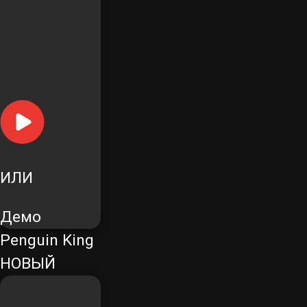
ИЛИ
Демо
Penguin King
НОВЫЙ