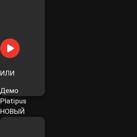
ИЛИ
Демо
Platipus
НОВЫЙ