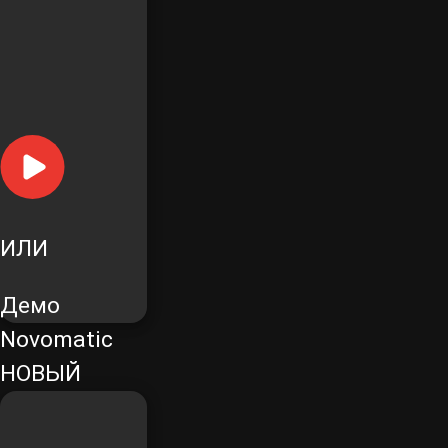
ИЛИ
Демо
Novomatic
НОВЫЙ