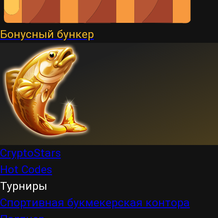
Бонусный бункер
CryptoStars
Hot Codes
Турниры
Спортивная букмекерская контора