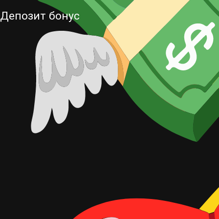
Депозит
бонус