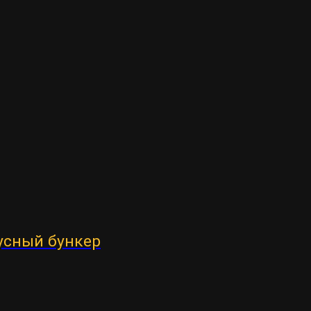
усный бункер