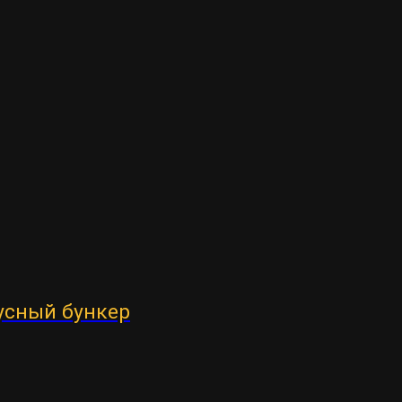
усный бункер