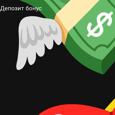
Депозит
бонус