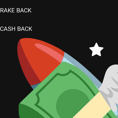
RAKE BACK
CASH BACK