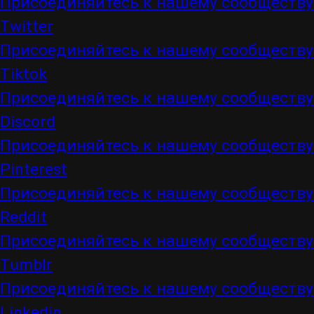
Присоединяйтесь к нашему сообществу
Twitter
Присоединяйтесь к нашему сообществу
Tiktok
Присоединяйтесь к нашему сообществу
Discord
Присоединяйтесь к нашему сообществу
Pinterest
Присоединяйтесь к нашему сообществу
Reddit
Присоединяйтесь к нашему сообществу
Tumblr
Присоединяйтесь к нашему сообществу
Linkedin