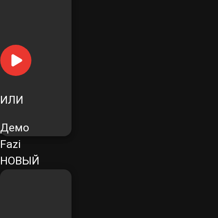
ИЛИ
Демо
Fazi
НОВЫЙ