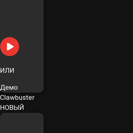
ИЛИ
Демо
Clawbuster
НОВЫЙ