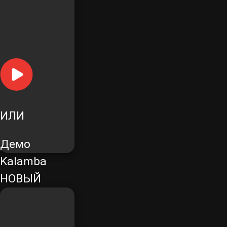
ИЛИ
Демо
Kalamba
НОВЫЙ