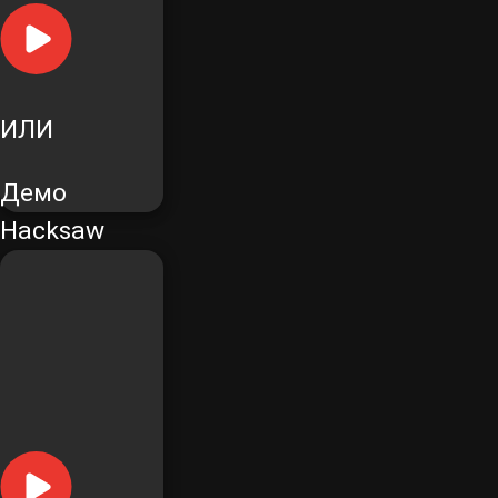
ИЛИ
Демо
Hacksaw