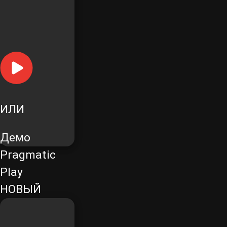
ИЛИ
Демо
Pragmatic
Play
НОВЫЙ