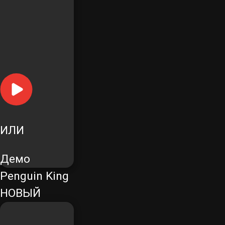
ИЛИ
Демо
Penguin King
НОВЫЙ