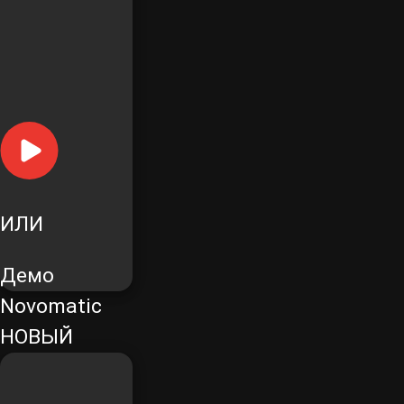
ИЛИ
Демо
Novomatic
НОВЫЙ