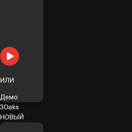
ИЛИ
Демо
3Oaks
НОВЫЙ