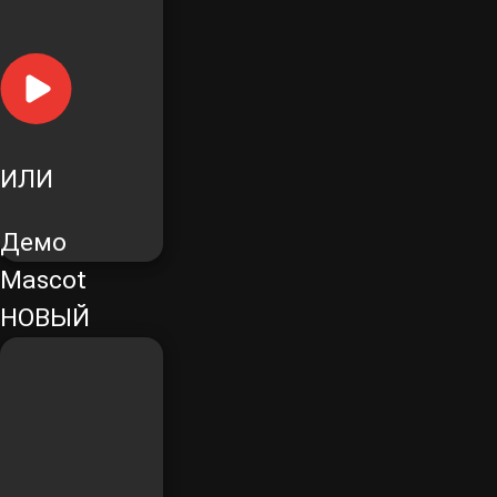
ИЛИ
Демо
Mascot
НОВЫЙ