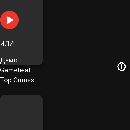
ИЛИ
Демо
Gamebeat
Top Games