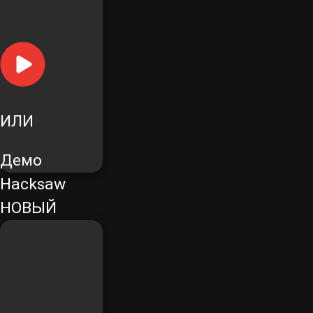
ИЛИ
Демо
Hacksaw
НОВЫЙ