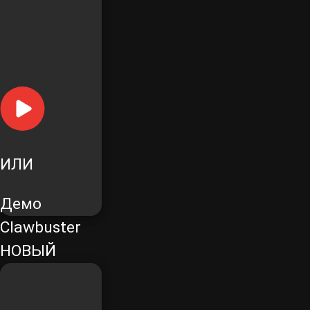
ИЛИ
Демо
Clawbuster
НОВЫЙ