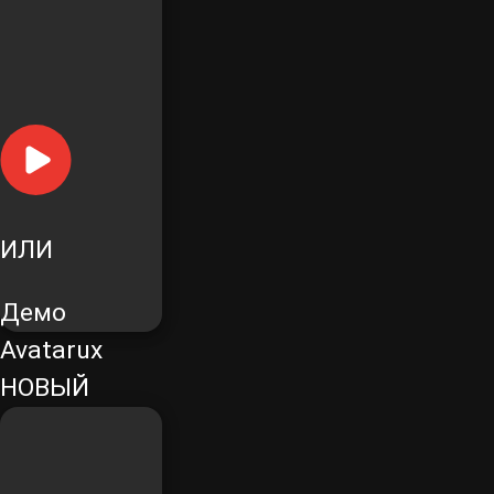
ИЛИ
Демо
Avatarux
НОВЫЙ