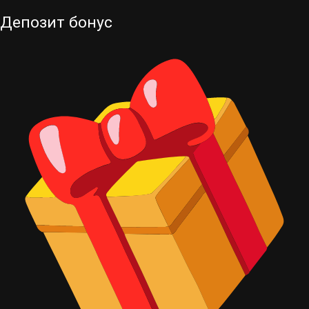
Депозит
бонус