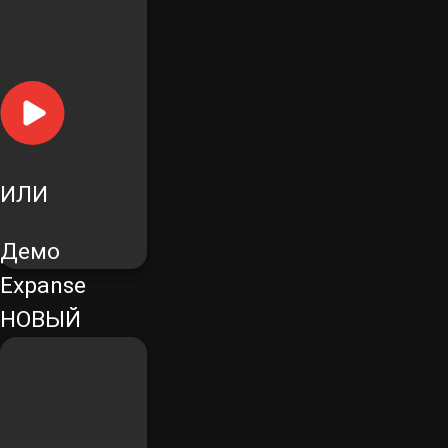
ИЛИ
Демо
Expanse
НОВЫЙ