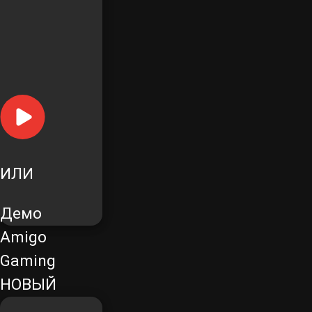
ИЛИ
Демо
Amigo
Gaming
НОВЫЙ