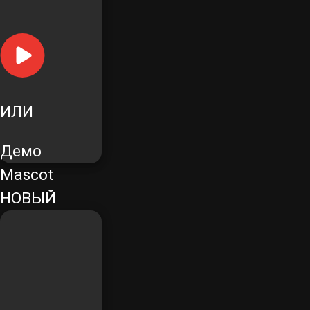
ИЛИ
Демо
Mascot
НОВЫЙ