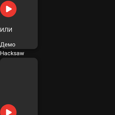
ИЛИ
Демо
Hacksaw