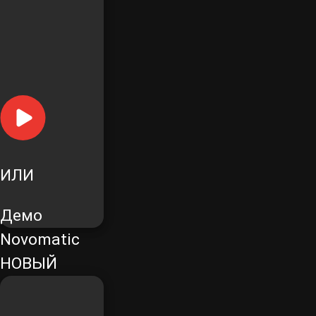
ИЛИ
Демо
Novomatic
НОВЫЙ