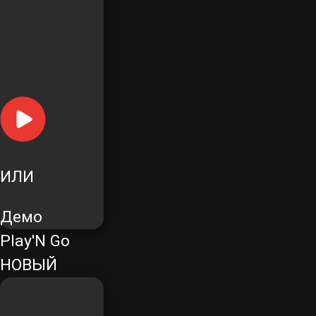
ИЛИ
Демо
Play'N Go
НОВЫЙ