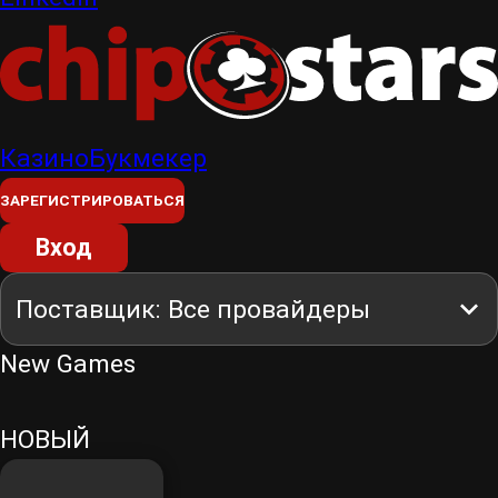
Казино
Букмекер
ЗАРЕГИСТРИРОВАТЬСЯ
Вход
New Games
НОВЫЙ