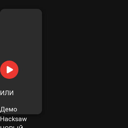
ИЛИ
Демо
Hacksaw