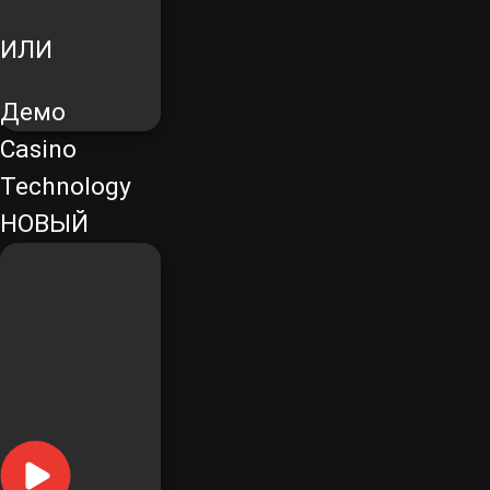
ИЛИ
Демо
Casino
Technology
НОВЫЙ