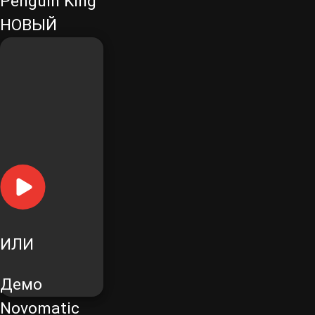
Penguin King
НОВЫЙ
ИЛИ
Демо
Novomatic