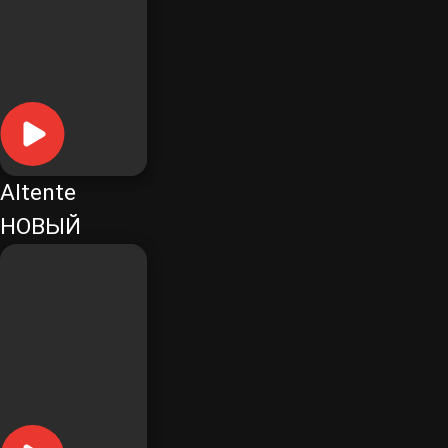
Altente
НОВЫЙ