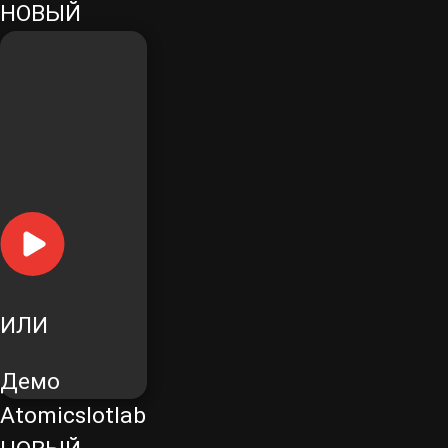
НОВЫЙ
ИЛИ
Демо
Atomicslotlab