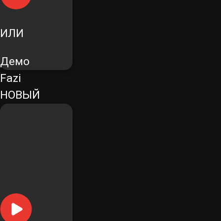
ИЛИ
Демо
Fazi
НОВЫЙ