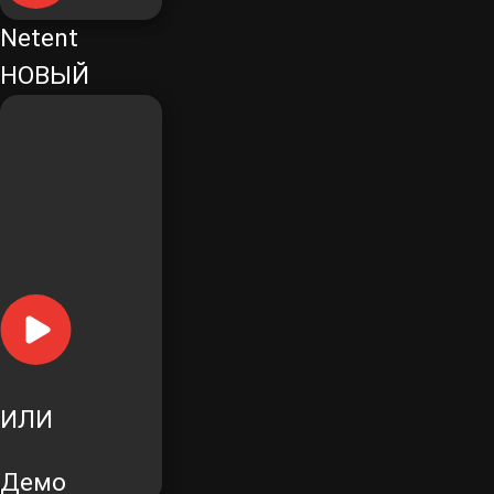
Netent
НОВЫЙ
ИЛИ
Демо