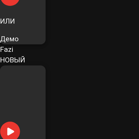
ИЛИ
Демо
Fazi
НОВЫЙ