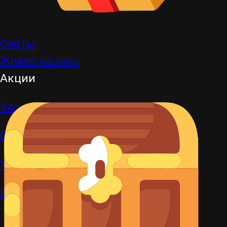
Слоты
Живое казино
Акции
Казино бонус
Спортивный бонус
VIP
Все акции