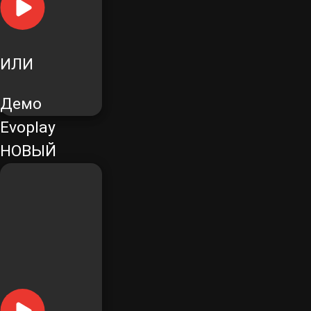
ИЛИ
Демо
Evoplay
НОВЫЙ