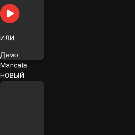
ИЛИ
Демо
Mancala
НОВЫЙ