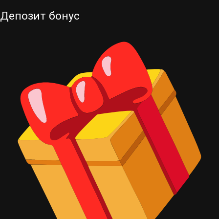
Депозит
бонус