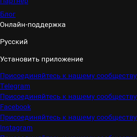
Партнер
Блог
Онлайн-поддержка
Русский
Установить приложение
Присоединяйтесь к нашему сообществу
Telegram
Присоединяйтесь к нашему сообществу
Facebook
Присоединяйтесь к нашему сообществу
Instagram