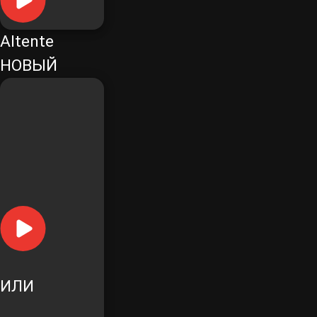
Altente
НОВЫЙ
ИЛИ