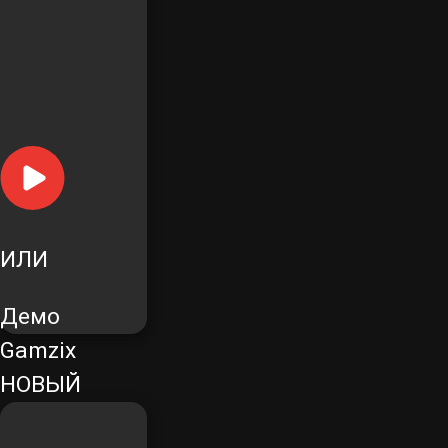
ИЛИ
Демо
Gamzix
НОВЫЙ