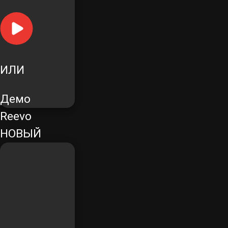
ИЛИ
Демо
Reevo
НОВЫЙ