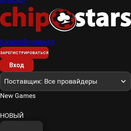
Казино
Букмекер
ЗАРЕГИСТРИРОВАТЬСЯ
Вход
New Games
НОВЫЙ