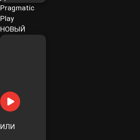
Pragmatic
Play
НОВЫЙ
ИЛИ