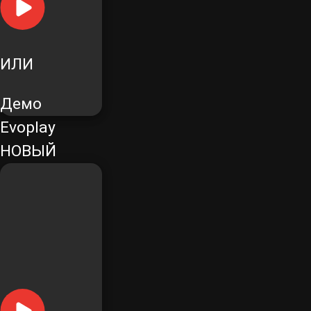
ИЛИ
Демо
Evoplay
НОВЫЙ