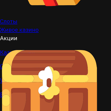
Слоты
Живое казино
Акции
Казино бонус
Спортивный бонус
VIP
Все акции