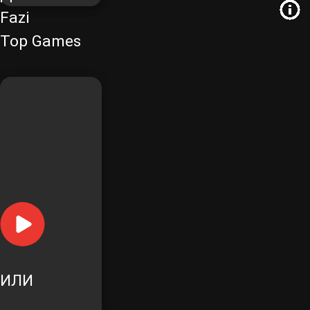
Fazi
Top Games
ИЛИ