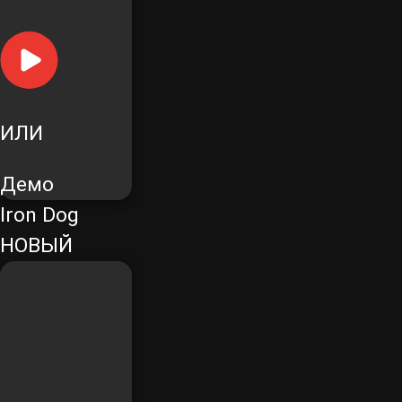
ИЛИ
Демо
Iron Dog
НОВЫЙ