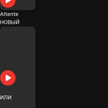
Altente
НОВЫЙ
ИЛИ