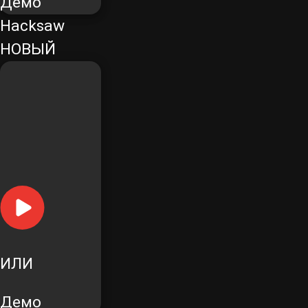
Демо
Hacksaw
НОВЫЙ
ИЛИ
Демо