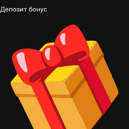
Депозит
бонус