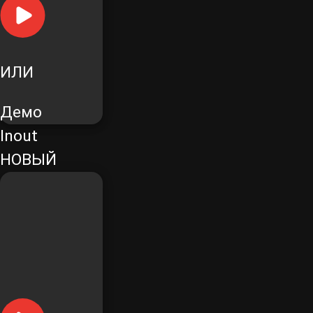
ИЛИ
Демо
Inout
НОВЫЙ