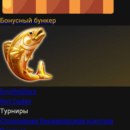
Бонусный бункер
CryptoStars
Hot Codes
Турниры
Спортивная букмекерская контора