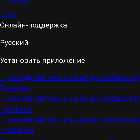
Партнер
Блог
Онлайн-поддержка
Русский
Установить приложение
Присоединяйтесь к нашему сообществу
Telegram
Присоединяйтесь к нашему сообществу
Facebook
Присоединяйтесь к нашему сообществу
Instagram