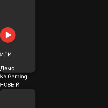
ИЛИ
Демо
Ka Gaming
НОВЫЙ