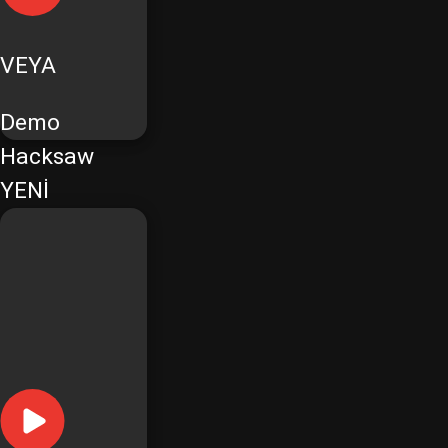
VEYA
Demo
Hacksaw
YENİ