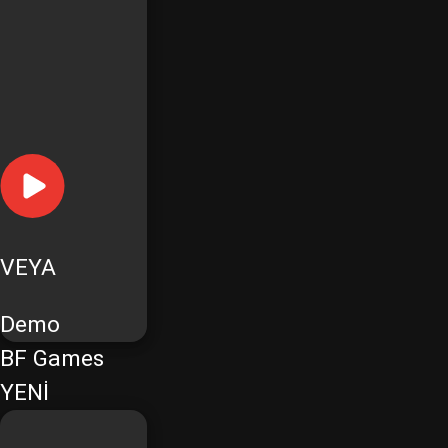
VEYA
Demo
BF Games
YENİ