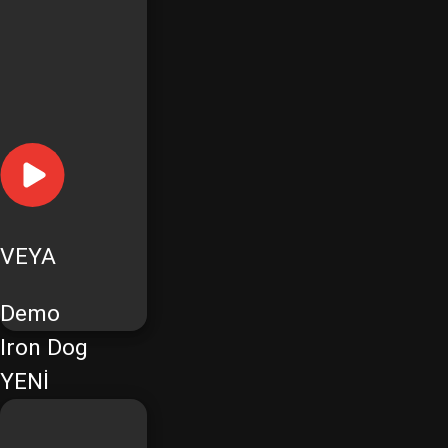
VEYA
Demo
Iron Dog
YENİ