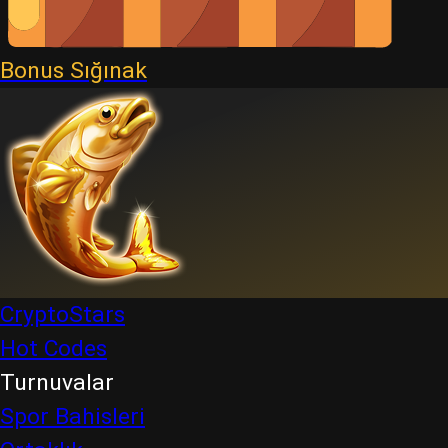
Bonus Sığınak
CryptoStars
Hot Codes
Turnuvalar
Spor Bahisleri