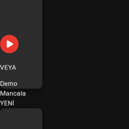
VEYA
Demo
Mancala
YENİ