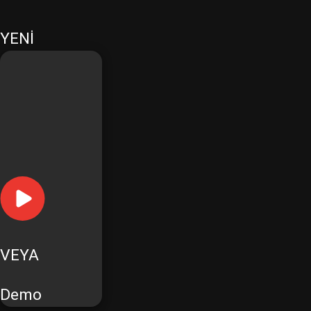
YENİ
VEYA
Demo