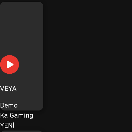
VEYA
Demo
Ka Gaming
YENİ