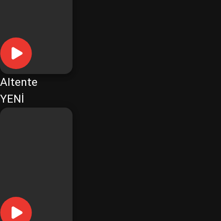
Altente
YENİ