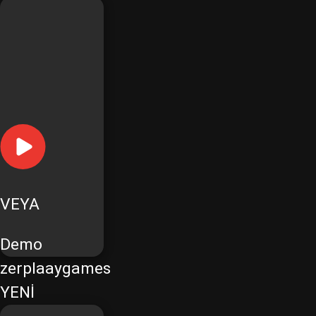
VEYA
Demo
zerplaaygames
YENİ