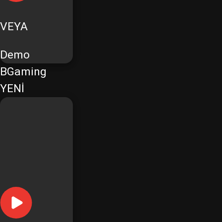
VEYA
Demo
BGaming
YENİ