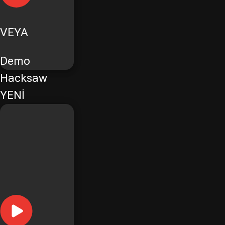
VEYA
Demo
Hacksaw
YENİ