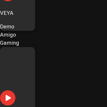
VEYA
Demo
Amigo
Gaming