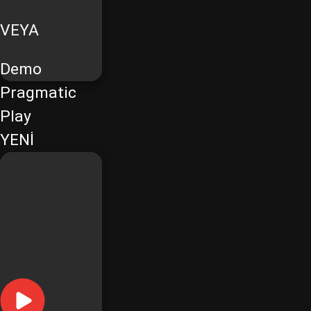
VEYA
Demo
Pragmatic
Play
YENİ