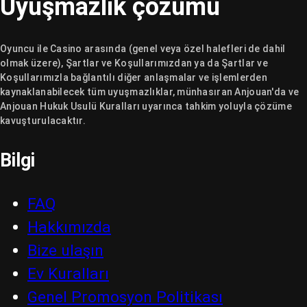
Uyuşmazlık çözümü
Oyuncu ile Casino arasında (genel veya özel halefleri de dahil 
olmak üzere), Şartlar ve Koşullarımızdan ya da Şartlar ve 
Koşullarımızla bağlantılı diğer anlaşmalar ve işlemlerden 
kaynaklanabilecek tüm uyuşmazlıklar, münhasıran Anjouan'da ve 
Anjouan Hukuk Usulü Kuralları uyarınca tahkim yoluyla çözüme 
kavuşturulacaktır.
Bilgi
FAQ
Hakkımızda
Bize ulaşın
Ev Kuralları
Genel Promosyon Politikası