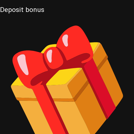
Deposit
bonus