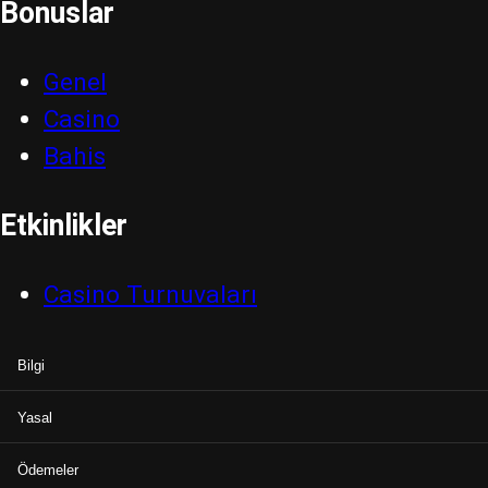
Bonuslar
Genel
Casino
Bahis
Etkinlikler
Casino Turnuvaları
Bilgi
Yasal
Ödemeler