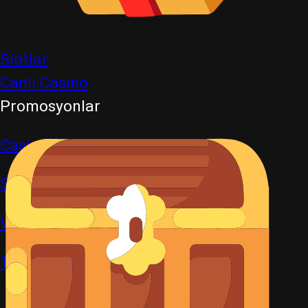
Slotlar
Canlı Casino
Promosyonlar
Casino bonus
Sportsbook bonus
VIP
Tüm promosyonlar