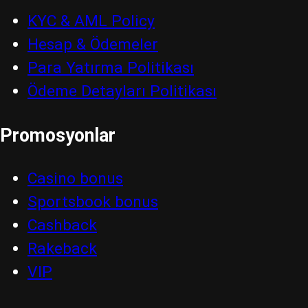
KYC & AML Policy
Hesap & Ödemeler
Para Yatırma Politikası
Ödeme Detayları Politikası
Promosyonlar
Casino bonus
Sportsbook bonus
Cashback
Rakeback
VIP