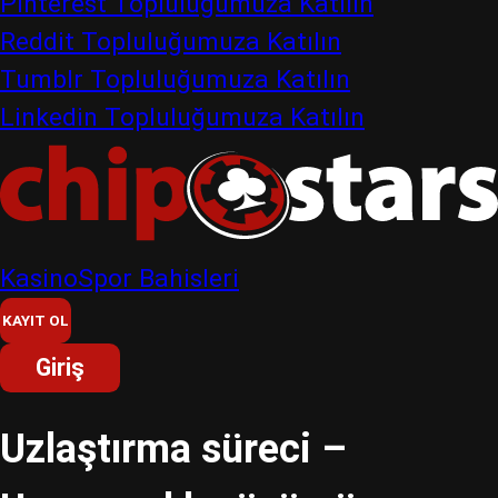
Pinterest Topluluğumuza Katılın
Reddit Topluluğumuza Katılın
Tumblr Topluluğumuza Katılın
Linkedin Topluluğumuza Katılın
Kasino
Spor Bahisleri
KAYIT OL
Giriş
Uzlaştırma süreci –