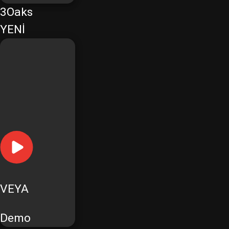
3Oaks
YENİ
VEYA
Demo