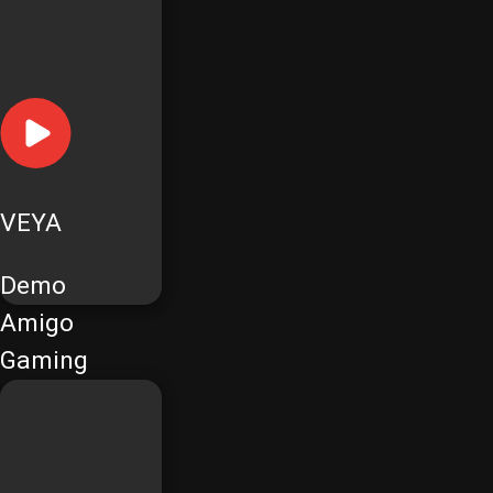
VEYA
Demo
Amigo
Gaming