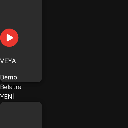
VEYA
Demo
Belatra
YENİ