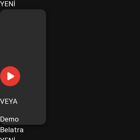
YENİ
VEYA
Demo
Belatra