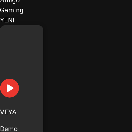
Amigo
Gaming
YENİ
VEYA
Demo