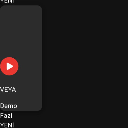
YENİ
VEYA
Demo
Fazi
YENİ