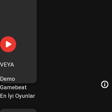
VEYA
Demo
Gamebeat
En İyi Oyunlar