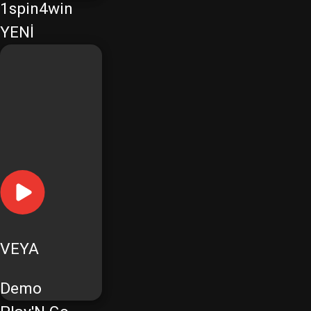
1spin4win
YENİ
VEYA
Demo