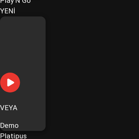
Play'N Go
YENİ
VEYA
Demo
Platipus