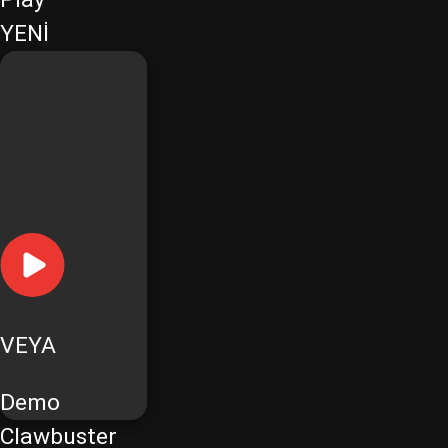
YENİ
VEYA
Demo
Clawbuster