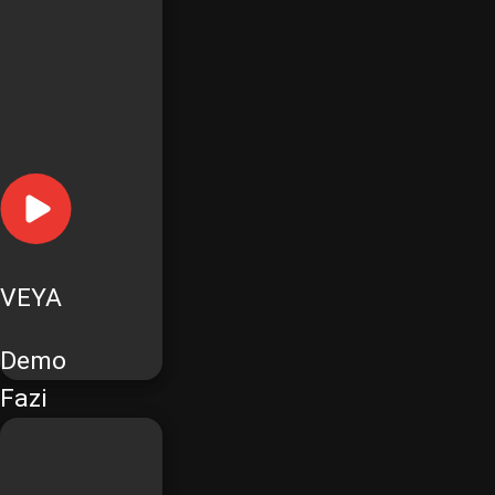
VEYA
Demo
Fazi