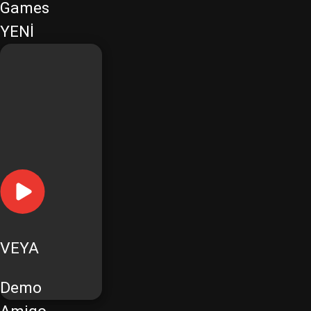
Games
YENİ
VEYA
Demo