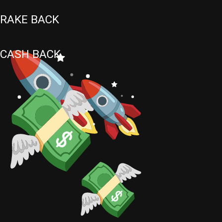
RAKE BACK
CASH BACK