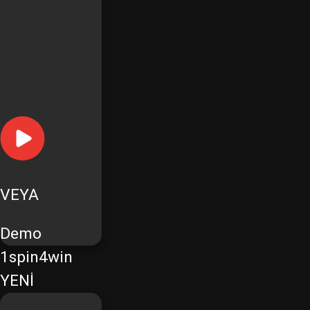
VEYA
Demo
1spin4win
YENİ