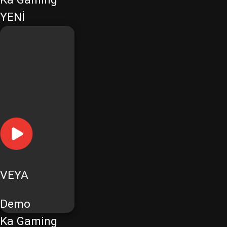
YENİ
VEYA
Demo
Ka Gaming