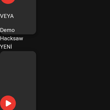
VEYA
Demo
Hacksaw
YENİ