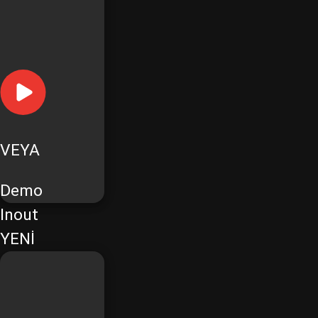
VEYA
Demo
Inout
YENİ