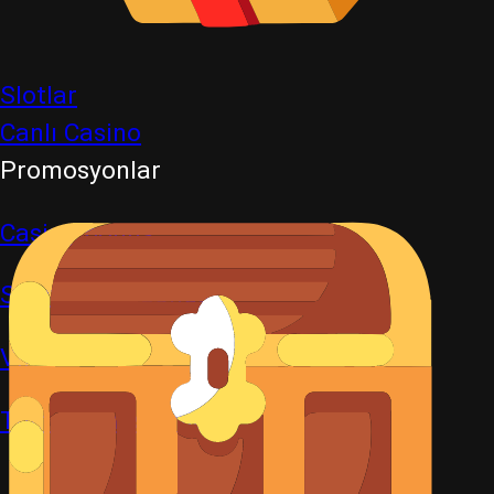
Slotlar
Canlı Casino
Promosyonlar
Casino bonus
Sportsbook bonus
VIP
Tüm promosyonlar