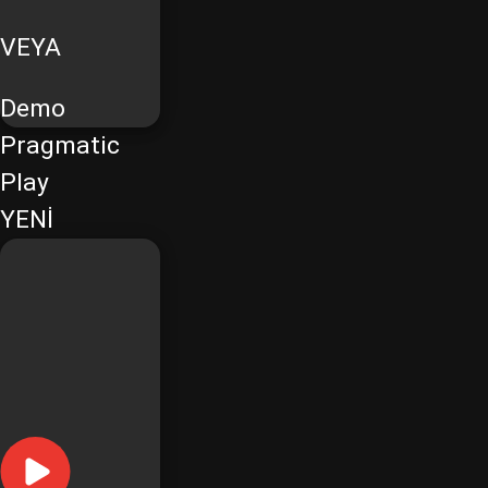
VEYA
Demo
Pragmatic
Play
YENİ