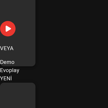
VEYA
Demo
Evoplay
YENİ