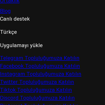
Ortaklık
Blog
Canlı destek
Türkçe
Uygulamayı yükle
Telegram Topluluğumuza Katılın
Facebook Topluluğumuza Katılın
Instagram Topluluğumuza Katılın
Twitter Topluluğumuza Katılın
Tiktok Topluluğumuza Katılın
Discord Topluluğumuza Katılın