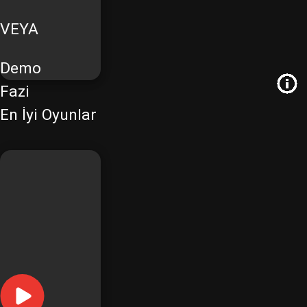
VEYA
Demo
Fazi
En İyi Oyunlar