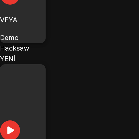
VEYA
Demo
Hacksaw
YENİ