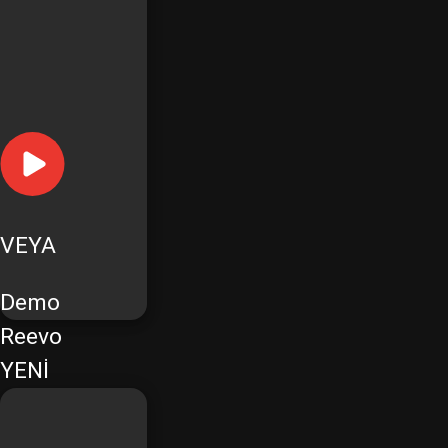
VEYA
Demo
Reevo
YENİ