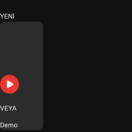
YENİ
VEYA
Demo