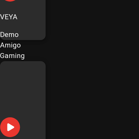
VEYA
Demo
Amigo
Gaming