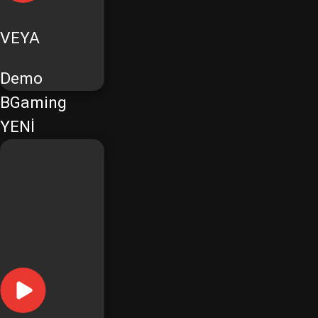
VEYA
Demo
BGaming
YENİ