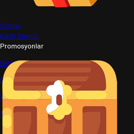
Slotlar
Canlı Casino
Promosyonlar
Casino bonus
Sportsbook bonus
VIP
Tüm promosyonlar