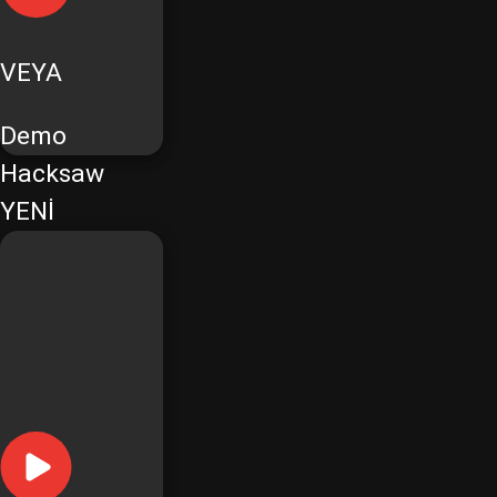
VEYA
Demo
Hacksaw
YENİ