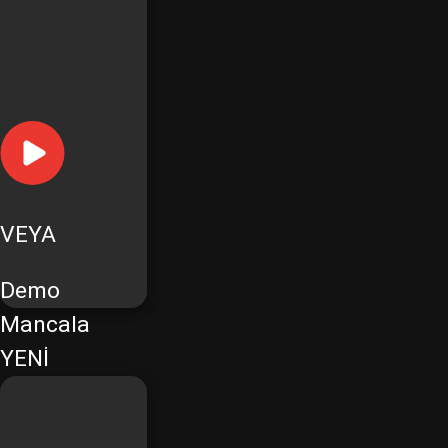
VEYA
Demo
Mancala
YENİ