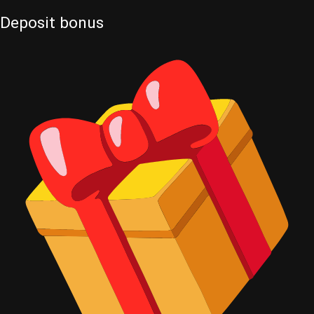
Deposit
bonus