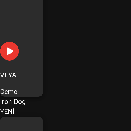
VEYA
Demo
Iron Dog
YENİ