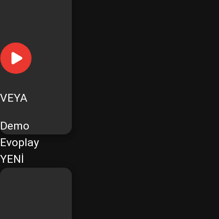
VEYA
Demo
Evoplay
YENİ