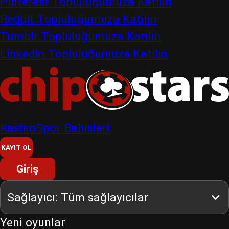
Pinterest Topluluğumuza Katılın
Reddit Topluluğumuza Katılın
Tumblr Topluluğumuza Katılın
Linkedin Topluluğumuza Katılın
Kasino
Spor Bahisleri
KAYIT OL
Giriş
Yeni oyunlar