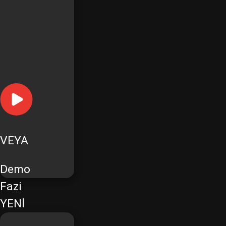
VEYA
Demo
Fazi
YENİ