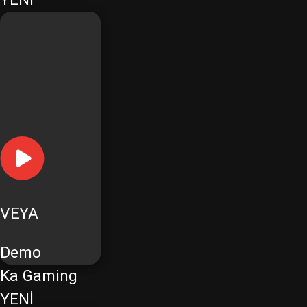
VEYA
Demo
Ka Gaming
YENİ