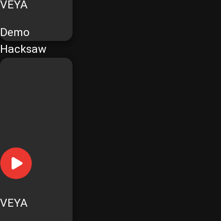
VEYA
Demo
Hacksaw
VEYA