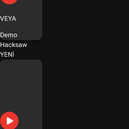
VEYA
Demo
Hacksaw
YENİ