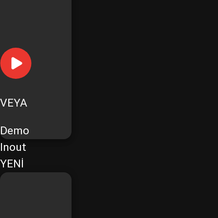
VEYA
Demo
Inout
YENİ