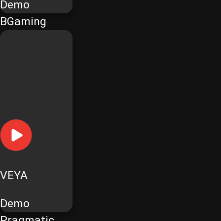
Demo
BGaming
VEYA
Demo
Pragmatic