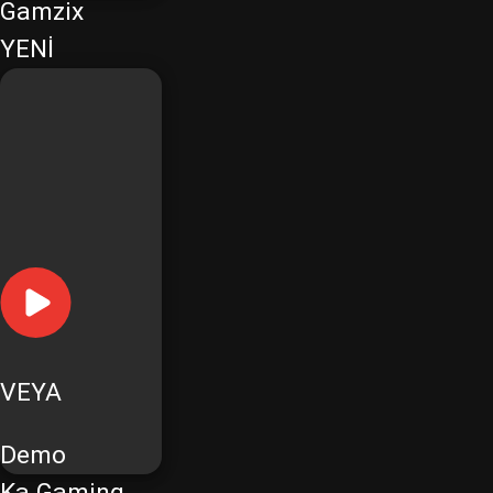
Gamzix
YENİ
VEYA
Demo
Ka Gaming