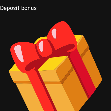
Deposit
bonus