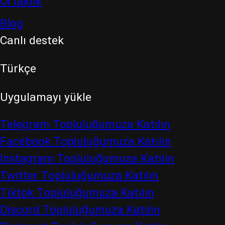
Ortaklık
Blog
Canlı destek
Türkçe
Uygulamayı yükle
Telegram Topluluğumuza Katılın
Facebook Topluluğumuza Katılın
Instagram Topluluğumuza Katılın
Twitter Topluluğumuza Katılın
Tiktok Topluluğumuza Katılın
Discord Topluluğumuza Katılın